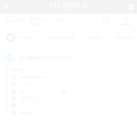
リスト
募集作成
#初心者/若葉歓迎
#絶挑戦
#零式挑戦
アピールタグ
0件の募集が見つかりました！
指定なし
Moogle (Chaos)
LS & CWLS
平日
週末
＃社会人中心
使用言語