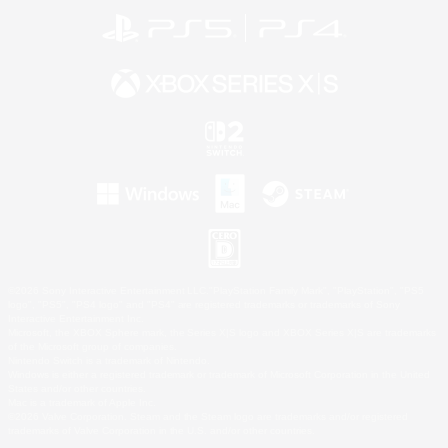
©2026 Sony Interactive Entertainment LLC."PlayStation Family Mark", "PlayStation", "PS5
logo", "PS5", "PS4 logo" and "PS4" are registered trademarks or trademarks of Sony
Interactive Entertainment Inc.
Microsoft, the XBOX Sphere mark, the Series X|S logo and XBOX Series X|S are trademarks
of the Microsoft group of companies.
Nintendo Switch is a trademark of Nintendo.
Windows is either a registered trademark or trademark of Microsoft Corporation in the United
States and/or other countries.
Mac is a trademark of Apple Inc.
©2026 Valve Corporation. Steam and the Steam logo are trademarks and/or registered
trademarks of Valve Corporation in the U.S. and/or other countries.