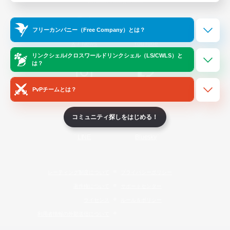
Official Information
フリーカンパニー（Free Company）とは？
/
X
News
YouTube
リンクシェル/クロスワールドリンクシェル（LS/CWLS）と
は？
PvPチームとは？
Instagram
Twitch
コミュニティ探しをはじめる！
LINE
Bluesky
レーティング制度について
プライバシーポリシー
著作権について
サポートセンター
ライセンス
ルール＆ポリシー
利用者情報の外部送信について