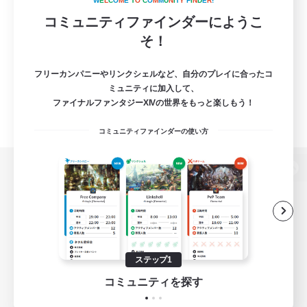
W
E
L
C
O
M
E
T
O
C
O
M
M
U
N
I
T
Y
F
I
N
D
E
R
!
コミュニティファインダーにようこ
そ！
フリーカンパニーやリンクシェルなど、自分のプレイに合ったコ
ミュニティに加入して、
ファイナルファンタジーXIVの世界をもっと楽しもう！
コミュニティファインダーの使い方
パソコン版へ
関連商品
e-STOREで購入
ステップ1
ゲームダウンロード
コミュニティを探す