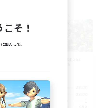
クロスワールドリンクシェル
うこそ！
ィに加入して、
Let's Party! Chaos
追加メンバー募集
Chaos
活動時間
23:00
0:00
23:00
平日
23:00
0:00
23:00
週末
999
1
アクティブメンバー数
--
999
募集人数