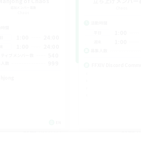
Mahjong of Chaos
立ち上げメンバー
追加メンバー募集
Chaos
Chaos
活動時間
動時間
1:00
平日
1:00
24:00
日
1:00
週末
1:00
24:00
末
募集人数
540
クティブメンバー数
999
集人数
FFXIV Discord Comm
hjong
EN
募集期間: 2026/09/02 まで
募集期間: 20