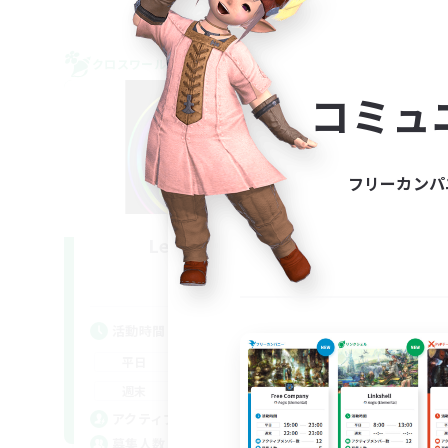
クロスワールドリンクシェル
クロス
NEW
コミュ
フリーカンパ
Les Lazy Cats
追加メンバー募集
Chaos
活動時間
活
21:00
24:00
平日
平
14:00
24:00
週末
週
15
アクティブメンバー数
ア
10
募集人数
募