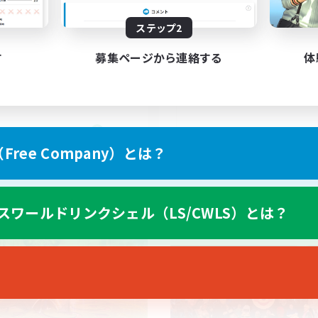
ステップ2
ayers events social
UK
す
募集ページから連絡する
体
EN / FR
ree Company）とは？
募集期間: 2026/08/28 まで
募集期間: 20
スワールドリンクシェル（LS/CWLS）とは？
ワールドリンクシェル
クロスワールドリンクシェル