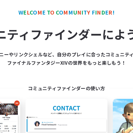
W
E
L
C
O
M
E
T
O
C
O
M
M
U
N
I
T
Y
F
I
N
D
E
R
!
ワールドリンクシェル
クロスワールドリンクシェル
ニティファインダーによ
ニーやリンクシェルなど、自分のプレイに合ったコミュニテ
ファイナルファンタジーXIVの世界をもっと楽しもう！
FFXIV EU Network
FFXIV - UK
追加メンバー募集
追加メンバー募集
Chaos
Chaos
コミュニティファインダーの使い方
動時間
活動時間
0:00
23:00
0:00
日
平日
0:00
23:00
0:00
末
週末
699
クティブメンバー数
アクティブメンバー数
50
集人数
募集人数