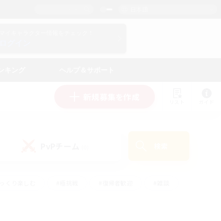
日本語
マイキャラクター情報をチェック！
ログイン
ンキング
ヘルプ＆サポート
新規募集を作成
リスト
ガイド
PvPチーム
検索
(0)
ゆっくり楽しむ
#極挑戦
#復帰者歓迎
#雑談
ルプレイ
#トレジャーハント
#レベリング
して頑張る
#プレイヤー主催イベント