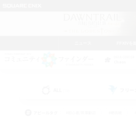
ニュース
FFXIVを
DATA CENTER
Chaos
ALL
フリー
(70)
アピールタグ
#初心者/若葉歓迎
#絶挑戦
#モブハント
#学生中心
#なんでも楽しむ
#スクリーンショット撮影
#ハウジ