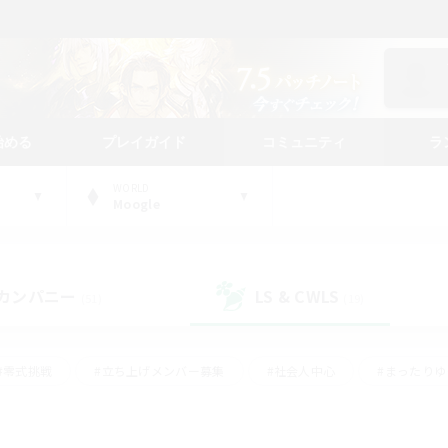
始める
プレイガイド
コミュニティ
ラ
WORLD
Moogle
カンパニー
LS & CWLS
(51)
(19)
#零式挑戦
#立ち上げメンバー募集
#社会人中心
#まったり
#体験歓迎
#クラフター中心
#ギャザラー中心
#ロー
ング
#演奏
#ミラプリ（ミラージュプリズム）
#クリア目指