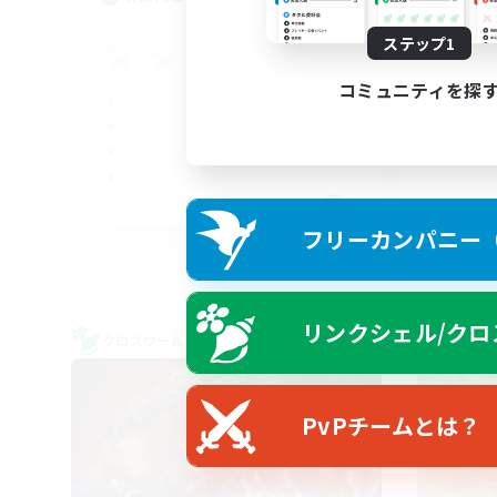
ステップ1
Pl
コミュニティを探
FR
フリーカンパニー（F
募集期間: 2026/08/30 まで
リンクシェル/クロ
クロスワールドリンクシェル
クロス
PvPチームとは？