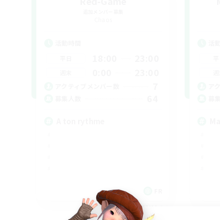
Red-Game
追加メンバー募集
Chaos
活動時間
活
18:00
23:00
平日
平
0:00
23:00
週末
週
7
アクティブメンバー数
ア
64
募集人数
募
A ton rythme
Ma
FR
募集期間: 2026/09/02 まで