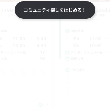
 Taverne Nocturne
コミュニティ探しをはじめる！
Project: Exodu
追加メンバー募集
追加メンバー募集
Chaos
Chaos
動時間
活動時間
21:00
3:00
15:00
日
平日
20:00
4:00
10:00
末
週末
10
クティブメンバー数
アクティブメンバー数
50
集人数
募集人数
Polska
FR