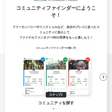
W
E
L
C
O
M
E
T
O
C
O
M
M
U
N
I
T
Y
F
I
N
D
E
R
!
コミュニティファインダーにようこ
そ！
フリーカンパニーやリンクシェルなど、自分のプレイに合ったコ
ミュニティに加入して、
ファイナルファンタジーXIVの世界をもっと楽しもう！
コミュニティファインダーの使い方
パソコン版へ
関連商品
e-STOREで購入
ステップ1
ゲームダウンロード
コミュニティを探す