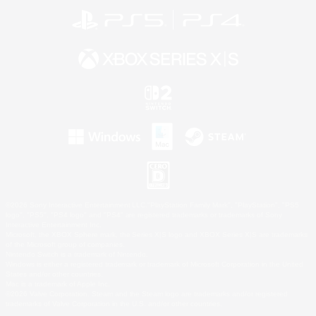
©2026 Sony Interactive Entertainment LLC."PlayStation Family Mark", "PlayStation", "PS5
logo", "PS5", "PS4 logo" and "PS4" are registered trademarks or trademarks of Sony
Interactive Entertainment Inc.
Microsoft, the XBOX Sphere mark, the Series X|S logo and XBOX Series X|S are trademarks
of the Microsoft group of companies.
Nintendo Switch is a trademark of Nintendo.
Windows is either a registered trademark or trademark of Microsoft Corporation in the United
States and/or other countries.
Mac is a trademark of Apple Inc.
©2026 Valve Corporation. Steam and the Steam logo are trademarks and/or registered
trademarks of Valve Corporation in the U.S. and/or other countries.