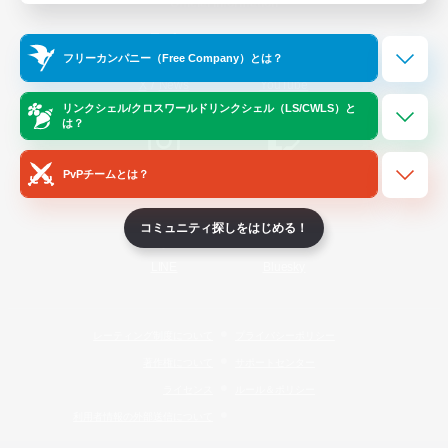
Official Information
フリーカンパニー（Free Company）とは？
/
X
News
YouTube
リンクシェル/クロスワールドリンクシェル（LS/CWLS）と
は？
PvPチームとは？
Instagram
Twitch
コミュニティ探しをはじめる！
LINE
Bluesky
レーティング制度について
プライバシーポリシー
著作権について
サポートセンター
ライセンス
ルール＆ポリシー
利用者情報の外部送信について