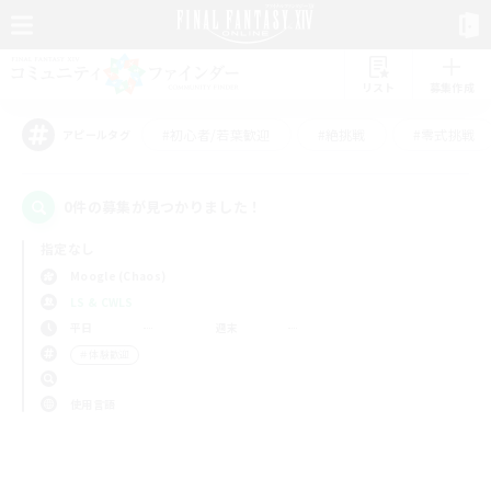
リスト
募集作成
#初心者/若葉歓迎
#絶挑戦
#零式挑戦
アピールタグ
0件の募集が見つかりました！
指定なし
Moogle (Chaos)
LS & CWLS
平日
週末
＃体験歓迎
使用言語