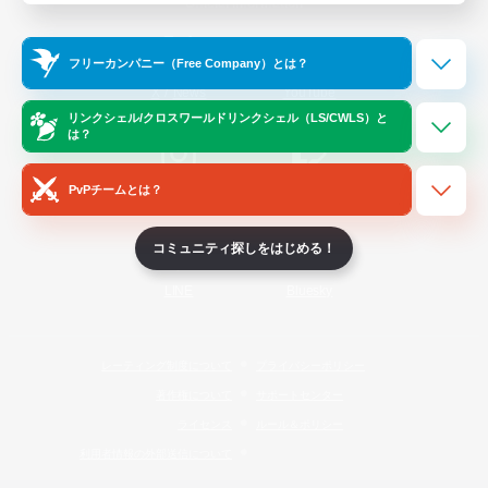
Official Information
フリーカンパニー（Free Company）とは？
/
X
News
YouTube
リンクシェル/クロスワールドリンクシェル（LS/CWLS）と
は？
PvPチームとは？
Instagram
Twitch
コミュニティ探しをはじめる！
LINE
Bluesky
レーティング制度について
プライバシーポリシー
著作権について
サポートセンター
ライセンス
ルール＆ポリシー
利用者情報の外部送信について