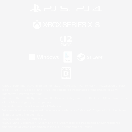
©2026 Sony Interactive Entertainment LLC."PlayStation Family Mark", "PlayStation", "PS5
logo", "PS5", "PS4 logo" and "PS4" are registered trademarks or trademarks of Sony
Interactive Entertainment Inc.
Microsoft, the XBOX Sphere mark, the Series X|S logo and XBOX Series X|S are trademarks
of the Microsoft group of companies.
Nintendo Switch is a trademark of Nintendo.
Windows is either a registered trademark or trademark of Microsoft Corporation in the United
States and/or other countries.
Mac is a trademark of Apple Inc.
©2026 Valve Corporation. Steam and the Steam logo are trademarks and/or registered
trademarks of Valve Corporation in the U.S. and/or other countries.