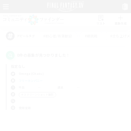
リスト
募集作成
#初心者/若葉歓迎
#絶挑戦
#立ち上げメ
アピールタグ
0件の募集が見つかりました！
指定なし
Omega (Chaos)
フリーカンパニー
平日
週末
＃スクリーンショット撮影
使用言語