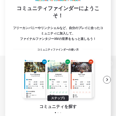
W
E
L
C
O
M
E
T
O
C
O
M
M
U
N
I
T
Y
F
I
N
D
E
R
!
コミュニティファインダーにようこ
そ！
フリーカンパニーやリンクシェルなど、自分のプレイに合ったコ
ミュニティに加入して、
ファイナルファンタジーXIVの世界をもっと楽しもう！
コミュニティファインダーの使い方
パソコン版へ
関連商品
e-STOREで購入
ステップ1
ゲームダウンロード
コミュニティを探す