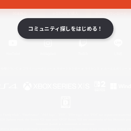
関連商品
e-STOREで購入
ゲームダウンロード
コミュニティ探しをはじめる！
Official Information
YouTube
Instagram
Twitch
LINE
著作権について
プライバシーポリシー
サポートセンター
ライセンス
ルール＆ポリシー
 Family Mark", "PlayStation", "PS5 logo", "PS5", "PS4 logo" and "PS4" are registered trademark
XBOX Sphere mark, the Series X|S logo and XBOX Series X|S are trademarks of the Microsoft gro
Nintendo Switch is a trademark of Nintendo.
ither a registered trademark or trademark of Microsoft Corporation in the United States and/or oth