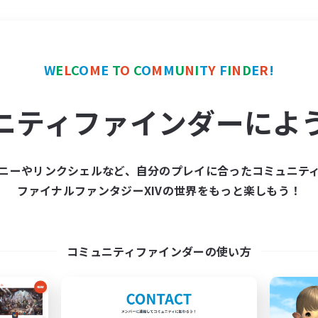
＃なんでも楽しむ
使用言
W
E
L
C
O
M
E
T
O
C
O
M
M
U
N
I
T
Y
F
I
N
D
E
R
!
ニティファインダーによ
ニーやリンクシェルなど、自分のプレイに合ったコミュニテ
ファイナルファンタジーXIVの世界をもっと楽しもう！
募集数 0件
集が見つかりませんでし
コミュニティファインダーの使い方
条件を変えて検索してみるでっす！