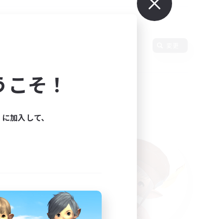
語
変更
うこそ！
ィに加入して、
た。