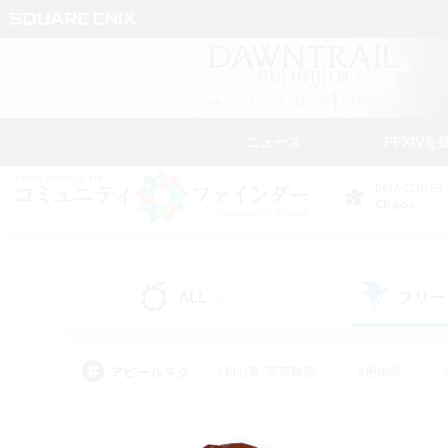
ニュース
FFXIVを
DATA CENTER
Chaos
ALL
フリー
(1)
アピールタグ
#初心者/若葉歓迎
#絶挑戦
#学生中心
#なんでも楽しむ
#モブハント
#
#演奏
#ミラプリ（ミラ