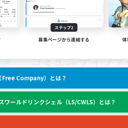
ステップ2
す
募集ページから連絡する
体
ree Company）とは？
スワールドリンクシェル（LS/CWLS）とは？
スマートフォン版へ