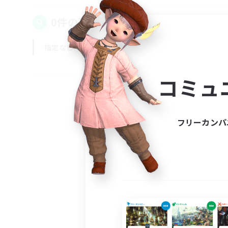
0件の募集が見つかりました！
指定なし
平日
週末
コミュ
フリーカンパ
募