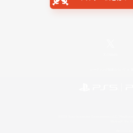
X
/
News
レーティング制度について
©2026 Sony Interactive Entertainment LLC."PlayStation
Microsoft, the 
Windows is e