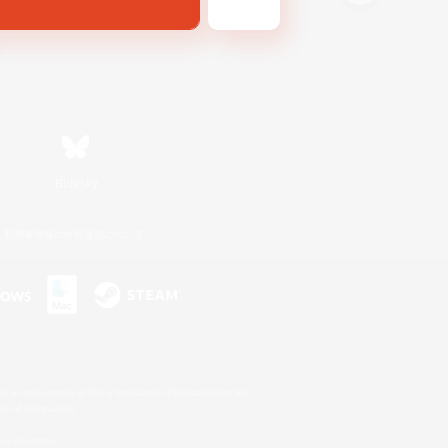
Bluesky
利用者情報の外部送信について
s or trademarks of Sony Interactive Entertainment Inc.
up of companies.
er countries.