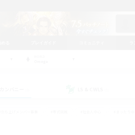
始める
プレイガイド
コミュニティ
ラ
WORLD
Omega
カンパニー
LS & CWLS
(0)
(1)
#立ち上げメンバー募集
#零式挑戦
#社会人中心
#まったり
体験歓迎
#クラフター中心
#ロールプレイ
#ギャザラー中心
ージュプリズム）
#スクリーンショット撮影
#クリア目指して頑張る