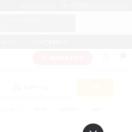
日本語
マイキャラクター情報をチェック！
ログイン
ンキング
ヘルプ＆サポート
新規募集を作成
リスト
ガイド
PvPチーム
検索
(0)
ゆっくり楽しむ
#極挑戦
#復帰者歓迎
#雑談
#ハウジング
#トレジャーハント
#レベリング
#プレイヤー主催イベント