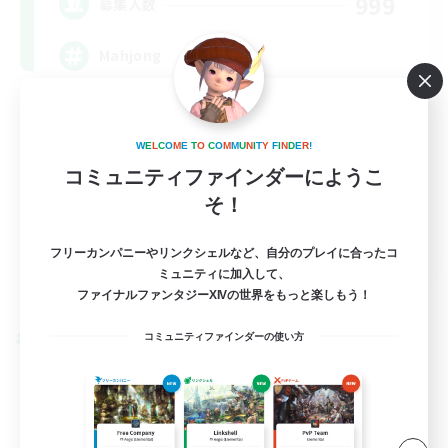
999
募集人数
Mahjong
W
E
L
C
O
M
E
T
O
C
O
M
M
U
N
I
T
Y
F
I
N
D
E
R
!
コミュニティファインダーにようこ
そ！
EN
フリーカンパニーやリンクシェルなど、自分のプレイに合ったコ
ミュニティに加入して、
詳細を見る
募集期間: 2026/09/02 まで
ファイナルファンタジーXIVの世界をもっと楽しもう！
コミュニティファインダーの使い方
クロスワールドリンクシェル