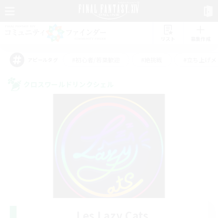
リスト
募集作成
#初心者/若葉歓迎
#絶挑戦
#立ち上げメ
アピールタグ
クロスワールドリンクシェル
Les Lazy Cats