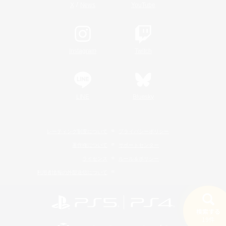
/
X
News
YouTube
Instagram
Twitch
LINE
Bluesky
レーティング制度について
プライバシーポリシー
著作権について
サポートセンター
ライセンス
ルール＆ポリシー
利用者情報の外部送信について
検索する
19件