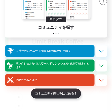
ステップ1
コミュニティを探す
Limit Break Coffee
追加メンバー募集
Chaos
フリーカンパニー（Free Company）とは？
999
募集人数
リンクシェル/クロスワールドリンクシェル（LS/CWLS）と
は？
PvPチームとは？
コミュニティ探しをはじめる！