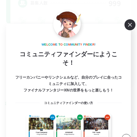
999
募集人数
W
E
L
C
O
M
E
T
O
C
O
M
M
U
N
I
T
Y
F
I
N
D
E
R
!
コミュニティファインダーにようこ
そ！
FR
フリーカンパニーやリンクシェルなど、自分のプレイに合ったコ
ミュニティに加入して、
詳細を見る
募集期間: 2026/08/31 まで
ファイナルファンタジーXIVの世界をもっと楽しもう！
コミュニティファインダーの使い方
クロスワールドリンクシェル