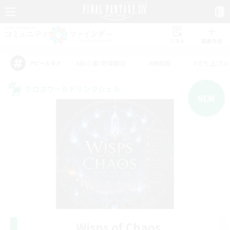
リスト
募集作成
#初心者/若葉歓迎
#絶挑戦
#立ち上げメ
アピールタグ
クロスワールドリンクシェル
NEW
Wisps of Chaos