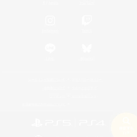
/
X
News
YouTube
Instagram
Twitch
LINE
Bluesky
レーティング制度について
プライバシーポリシー
著作権について
サポートセンター
ライセンス
ルール＆ポリシー
利用者情報の外部送信について
検索する
19件