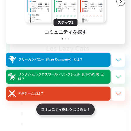
ステップ1
コミュニティを探す
Les Lazy Cats
追加メンバー募集
Chaos
フリーカンパニー（Free Company）とは？
10
募集人数
リンクシェル/クロスワールドリンクシェル（LS/CWLS）と
は？
PvPチームとは？
コミュニティ探しをはじめる！