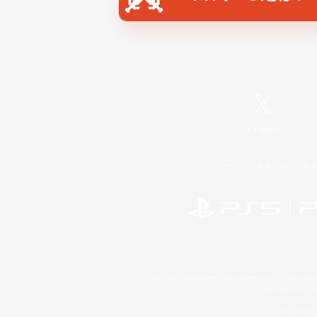
X
/
News
レーティング制度について
©2026 Sony Interactive Entertainment LLC."PlayStation
Microsoft, the 
Windows is e