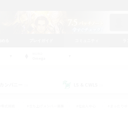
始める
プレイガイド
コミュニティ
ラ
WORLD
Omega
カンパニー
LS & CWLS
(0)
(0)
#零式挑戦
#立ち上げメンバー募集
#社会人中心
#まったり
レイ
#クラフター中心
#体験歓迎
#ギャザラー中心
#
#スクリーンショット撮影
#ハウジング
#演奏
#クリア目指