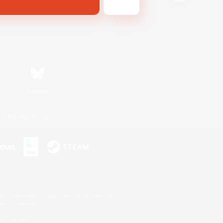
Bluesky
利用者情報の外部送信について
s or trademarks of Sony Interactive Entertainment Inc.
up of companies.
er countries.