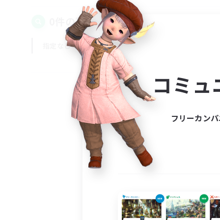
0件の募集が見つかりました！
指定なし
平日
週末
コミュ
フリーカンパ
募