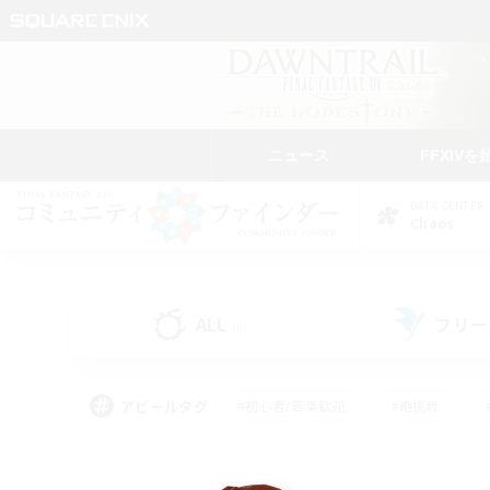
ニュース
FFXIVを
DATA CENTER
Chaos
ALL
フリー
(0)
アピールタグ
#初心者/若葉歓迎
#絶挑戦
#モブハント
#なんでも楽しむ
#ロールプ
#ミラプリ（ミラージュプリズム）