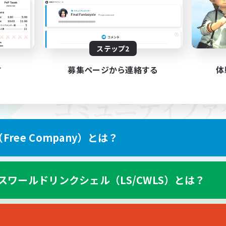
ステップ2
す
募集ページから連絡する
体
ree Company）とは？
スワールドリンクシェル（LS/CWLS）とは？
スマートフォン版へ