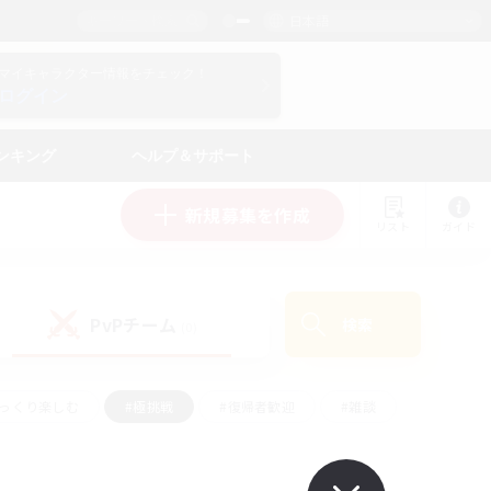
日本語
マイキャラクター情報をチェック！
ログイン
ンキング
ヘルプ＆サポート
新規募集を作成
リスト
ガイド
PvPチーム
検索
(0)
ゆっくり楽しむ
#極挑戦
#復帰者歓迎
#雑談
学生中心
#トレジャーハント
#レベリング
して頑張る
#プレイヤー主催イベント