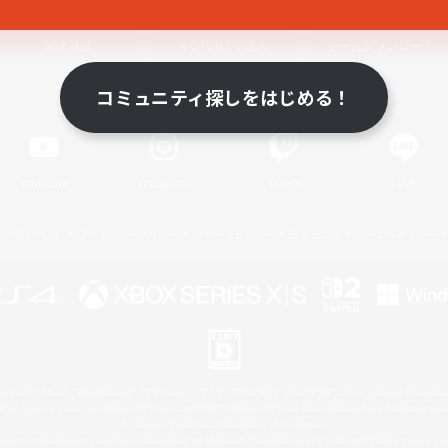
関連商品
e-STOREで購入
ゲームダウンロード
コミュニティ探しをはじめる！
Official Information
YouTube
Instagram
Twitch
LINE
著作権について
プライバシーポリシー
サポートセンター
ライセンス
ルール＆ポリシー
 Family Mark", "PlayStation", "PS5 logo", "PS5", "PS4 logo" and "PS4" are registered trademark
XBOX Sphere mark, the Series X|S logo and XBOX Series X|S are trademarks of the Microsoft gro
Nintendo Switch is a trademark of Nintendo.
ither a registered trademark or trademark of Microsoft Corporation in the United States and/or oth