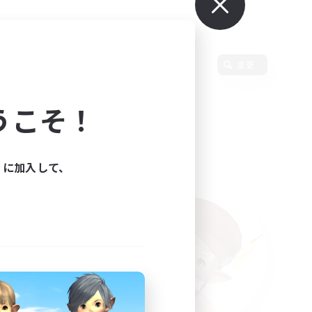
変更
うこそ！
ィに加入して、
た。