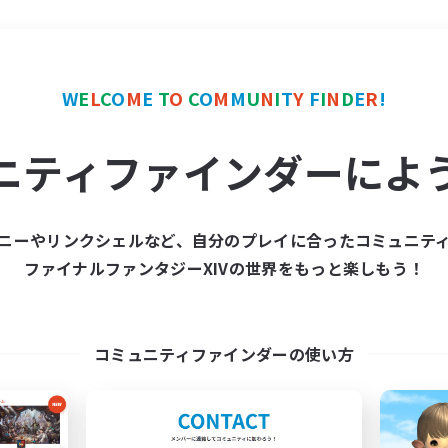
＃極挑戦
使用言語
W
E
L
C
O
M
E
T
O
C
O
M
M
U
N
I
T
Y
F
I
N
D
E
R
!
ニティファインダーによ
ニーやリンクシェルなど、自分のプレイに合ったコミュニテ
ファイナルファンタジーXIVの世界をもっと楽しもう！
募集数 0件
集が見つかりませんでし
コミュニティファインダーの使い方
条件を変えて検索してみるでっす！