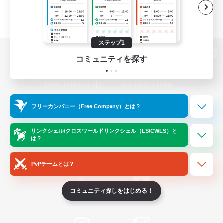
ステップ1
コミュニティを探す
パソコン版へ
フリーカンパニー（Free Company）とは？
関連商品
e-STOREで購入
ゲームダウンロード
リンクシェル/クロスワールドリンクシェル（LS/CWLS）と
は？
Official Information
PvPチームとは？
コミュニティ探しをはじめる！
/
X
News
YouTube