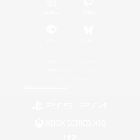
Instagram
Twitch
LINE
Bluesky
レーティング制度について
プライバシーポリシー
著作権について
サポートセンター
ライセンス
ルール＆ポリシー
利用者情報の外部送信について