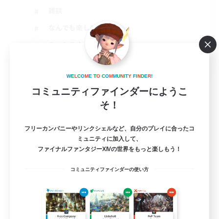
雑談
なんでも楽しむ
まったりゆっくり楽しむ
JA
詳細を見る
W
E
L
C
O
M
E
T
O
C
O
M
M
U
N
I
T
Y
F
I
N
D
E
R
!
募集期間: 2026/08/16 まで
コミュニティファインダーにようこ
そ！
フリーカンパニーやリンクシェルなど、自分のプレイに合ったコ
ミュニティに加入して、
ファイナルファンタジーXIVの世界をもっと楽しもう！
コミュニティファインダーの使い方