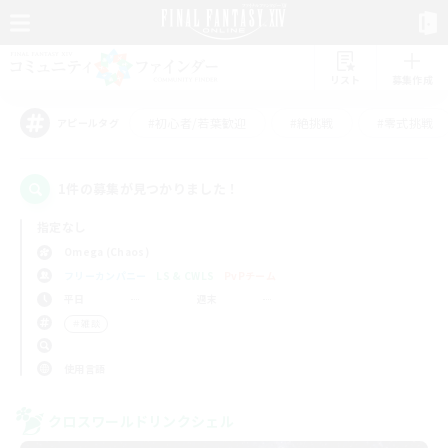
リスト
募集作成
#初心者/若葉歓迎
#絶挑戦
#零式挑戦
アピールタグ
1件の募集が見つかりました！
指定なし
Omega (Chaos)
フリーカンパニー
LS & CWLS
PvPチーム
平日
週末
＃雑談
使用言語
クロスワールドリンクシェル