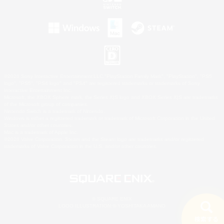
©2026 Sony Interactive Entertainment LLC."PlayStation Family Mark", "PlayStation", "PS5
logo", "PS5", "PS4 logo" and "PS4" are registered trademarks or trademarks of Sony
Interactive Entertainment Inc.
Microsoft, the XBOX Sphere mark, the Series X|S logo and XBOX Series X|S are trademarks
of the Microsoft group of companies.
Nintendo Switch is a trademark of Nintendo.
Windows is either a registered trademark or trademark of Microsoft Corporation in the United
States and/or other countries.
Mac is a trademark of Apple Inc.
©2026 Valve Corporation. Steam and the Steam logo are trademarks and/or registered
trademarks of Valve Corporation in the U.S. and/or other countries.
© SQUARE ENIX
LOGO ILLUSTRATION:© YOSHITAKA AMANO
検索する