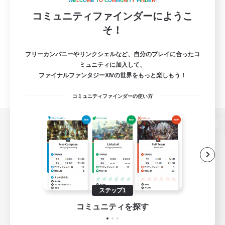
W
E
L
C
O
M
E
T
O
C
O
M
M
U
N
I
T
Y
F
I
N
D
E
R
!
コミュニティファインダーにようこ
そ！
フリーカンパニーやリンクシェルなど、自分のプレイに合ったコ
ミュニティに加入して、
ファイナルファンタジーXIVの世界をもっと楽しもう！
コミュニティファインダーの使い方
パソコン版へ
関連商品
e-STOREで購入
ステップ1
ゲームダウンロード
コミュニティを探す