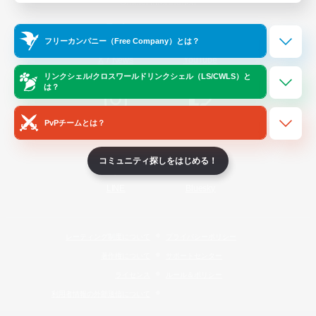
Official Information
フリーカンパニー（Free Company）とは？
/
X
News
YouTube
リンクシェル/クロスワールドリンクシェル（LS/CWLS）と
は？
PvPチームとは？
Instagram
Twitch
コミュニティ探しをはじめる！
LINE
Bluesky
レーティング制度について
プライバシーポリシー
著作権について
サポートセンター
ライセンス
ルール＆ポリシー
利用者情報の外部送信について