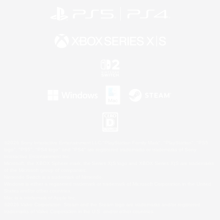
©2026 Sony Interactive Entertainment LLC."PlayStation Family Mark", "PlayStation", "PS5
logo", "PS5", "PS4 logo" and "PS4" are registered trademarks or trademarks of Sony
Interactive Entertainment Inc.
Microsoft, the XBOX Sphere mark, the Series X|S logo and XBOX Series X|S are trademarks
of the Microsoft group of companies.
Nintendo Switch is a trademark of Nintendo.
Windows is either a registered trademark or trademark of Microsoft Corporation in the United
States and/or other countries.
Mac is a trademark of Apple Inc.
©2026 Valve Corporation. Steam and the Steam logo are trademarks and/or registered
trademarks of Valve Corporation in the U.S. and/or other countries.