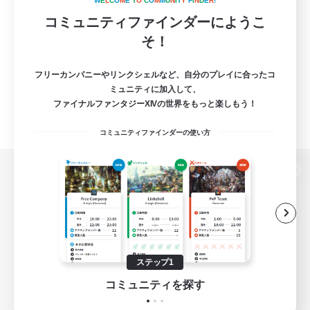
W
E
L
C
O
M
E
T
O
C
O
M
M
U
N
I
T
Y
F
I
N
D
E
R
!
コミュニティファインダーにようこ
そ！
フリーカンパニーやリンクシェルなど、自分のプレイに合ったコ
ミュニティに加入して、
ファイナルファンタジーXIVの世界をもっと楽しもう！
コミュニティファインダーの使い方
パソコン版へ
関連商品
e-STOREで購入
ステップ1
ゲームダウンロード
コミュニティを探す