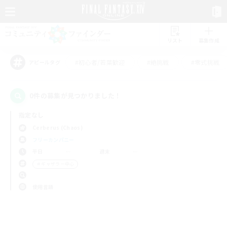
リスト
募集作成
#初心者/若葉歓迎
#絶挑戦
#零式挑戦
アピールタグ
0件の募集が見つかりました！
指定なし
Cerberus (Chaos)
フリーカンパニー
平日
週末
＃ギャザラー中心
使用言語