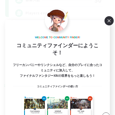
Players events social
W
E
L
C
O
M
E
T
O
C
O
M
M
U
N
I
T
Y
F
I
N
D
E
R
!
コミュニティファインダーにようこ
そ！
EN / FR
フリーカンパニーやリンクシェルなど、自分のプレイに合ったコ
ミュニティに加入して、
詳細を見る
募集期間: 2026/08/28 まで
ファイナルファンタジーXIVの世界をもっと楽しもう！
クロスワールドリンクシェル
コミュニティファインダーの使い方