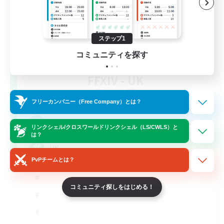
ステップ1
コミュニティを探す
FFXIV - UK
追加メンバー募集
Chaos
フリーカンパニー（Free Company）とは？
--
募集人数
リンクシェル/クロスワールドリンクシェル（LS/CWLS）と
は？
UK
PvPチームとは？
コミュニティ探しをはじめる！