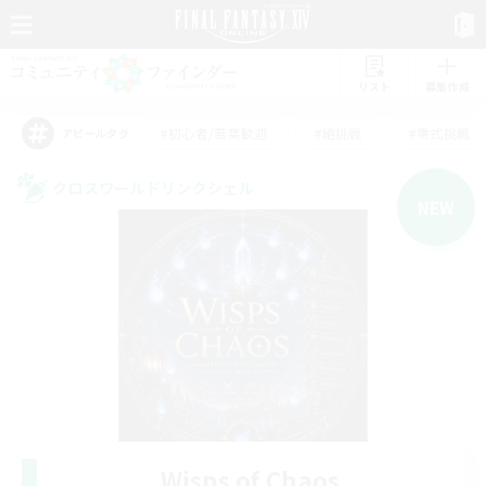
リスト
募集作成
#初心者/若葉歓迎
#絶挑戦
#零式挑戦
アピールタグ
クロスワールドリンクシェル
NEW
Wisps of Chaos