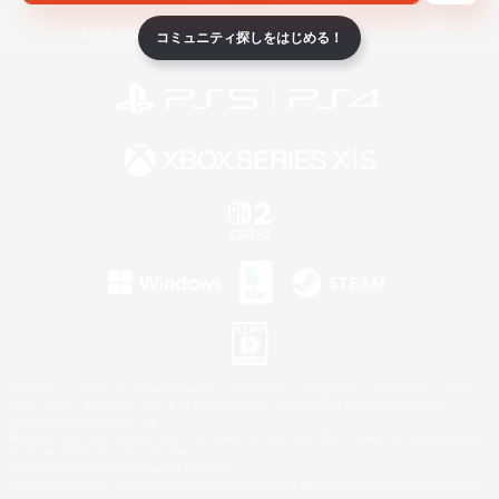
ライセンス
ルール＆ポリシー
利用者情報の外部送信について
コミュニティ探しをはじめる！
©2026 Sony Interactive Entertainment LLC."PlayStation Family Mark", "PlayStation", "PS5
logo", "PS5", "PS4 logo" and "PS4" are registered trademarks or trademarks of Sony
Interactive Entertainment Inc.
Microsoft, the XBOX Sphere mark, the Series X|S logo and XBOX Series X|S are trademarks
of the Microsoft group of companies.
Nintendo Switch is a trademark of Nintendo.
Windows is either a registered trademark or trademark of Microsoft Corporation in the United