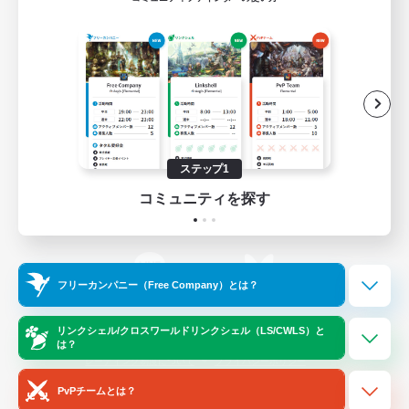
ゲームダウンロード
Official Information
/
X
News
YouTube
ステップ1
コミュニティを探す
Instagram
Twitch
フリーカンパニー（Free Company）とは？
LINE
Bluesky
リンクシェル/クロスワールドリンクシェル（LS/CWLS）と
は？
レーティング制度について
プライバシーポリシー
著作権について
サポートセンター
PvPチームとは？