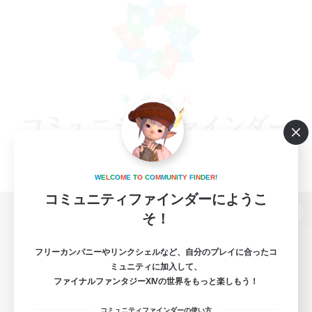
W
E
L
C
O
M
E
T
O
C
O
M
M
U
N
I
T
Y
F
I
N
D
E
R
!
コミュニティファインダーにようこ
そ！
パソコン版へ
フリーカンパニーやリンクシェルなど、自分のプレイに合ったコ
ミュニティに加入して、
ファイナルファンタジーXIVの世界をもっと楽しもう！
関連商品
e-STOREで購入
コミュニティファインダーの使い方