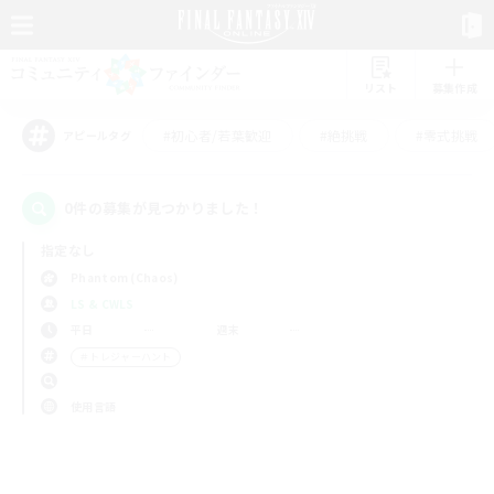
リスト
募集作成
#初心者/若葉歓迎
#絶挑戦
#零式挑戦
アピールタグ
0件の募集が見つかりました！
指定なし
Phantom (Chaos)
LS & CWLS
平日
週末
＃トレジャーハント
使用言語