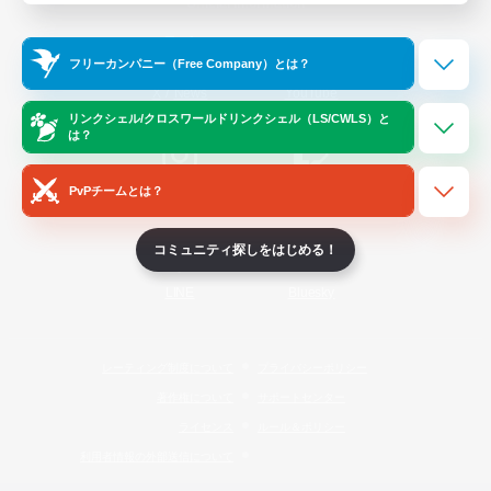
Official Information
フリーカンパニー（Free Company）とは？
/
X
News
YouTube
リンクシェル/クロスワールドリンクシェル（LS/CWLS）と
は？
PvPチームとは？
Instagram
Twitch
コミュニティ探しをはじめる！
LINE
Bluesky
レーティング制度について
プライバシーポリシー
著作権について
サポートセンター
ライセンス
ルール＆ポリシー
利用者情報の外部送信について