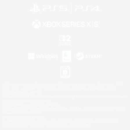
©2026 Sony Interactive Entertainment LLC."PlayStation Family Mark", "PlayStation", "PS5
logo", "PS5", "PS4 logo" and "PS4" are registered trademarks or trademarks of Sony
Interactive Entertainment Inc.
Microsoft, the XBOX Sphere mark, the Series X|S logo and XBOX Series X|S are trademarks
of the Microsoft group of companies.
Nintendo Switch is a trademark of Nintendo.
Windows is either a registered trademark or trademark of Microsoft Corporation in the United
States and/or other countries.
Mac is a trademark of Apple Inc.
©2026 Valve Corporation. Steam and the Steam logo are trademarks and/or registered
trademarks of Valve Corporation in the U.S. and/or other countries.