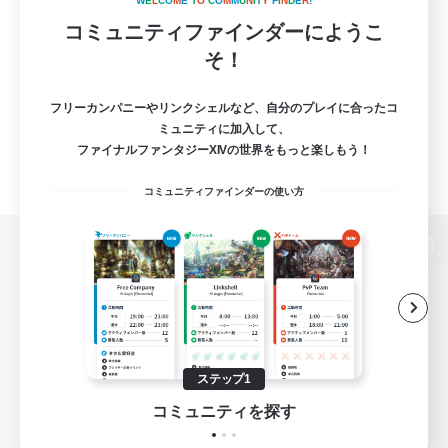
W
E
L
C
O
M
E
T
O
C
O
M
M
U
N
I
T
Y
F
I
N
D
E
R
!
コミュニティファインダーにようこ
そ！
フリーカンパニーやリンクシェルなど、自分のプレイに合ったコ
ミュニティに加入して、
ファイナルファンタジーXIVの世界をもっと楽しもう！
コミュニティファインダーの使い方
パソコン版へ
関連商品
e-STOREで購入
ステップ1
ゲームダウンロード
コミュニティを探す