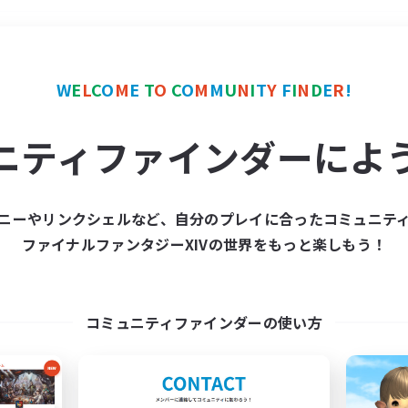
＃学生中心
使用言語
W
E
L
C
O
M
E
T
O
C
O
M
M
U
N
I
T
Y
F
I
N
D
E
R
!
ニティファインダーによ
ニーやリンクシェルなど、自分のプレイに合ったコミュニテ
ファイナルファンタジーXIVの世界をもっと楽しもう！
募集数 0件
集が見つかりませんでし
コミュニティファインダーの使い方
条件を変えて検索してみるでっす！