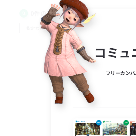
0件の募集が見つかりました！
指定なし
平日
週末
コミュ
フリーカンパ
募