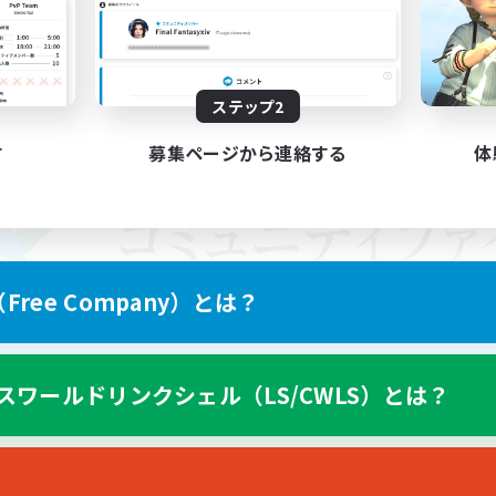
ステップ2
す
募集ページから連絡する
体
ree Company）とは？
スワールドリンクシェル（LS/CWLS）とは？
スマートフォン版へ