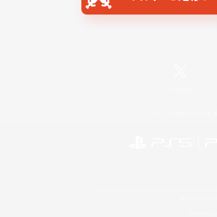
X
/
News
レーティング制度について
©2026 Sony Interactive Entertainment LLC."PlayStation
Microsoft, the 
Windows is e