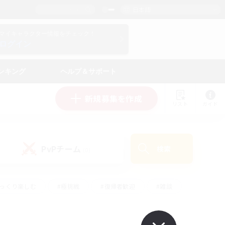
日本語
マイキャラクター情報をチェック！
ログイン
ンキング
ヘルプ＆サポート
新規募集を作成
リスト
ガイド
PvPチーム
検索
(0)
ゆっくり楽しむ
#極挑戦
#復帰者歓迎
#雑談
#ハウジング
#トレジャーハント
#レベリング
#プレイヤー主催イベント