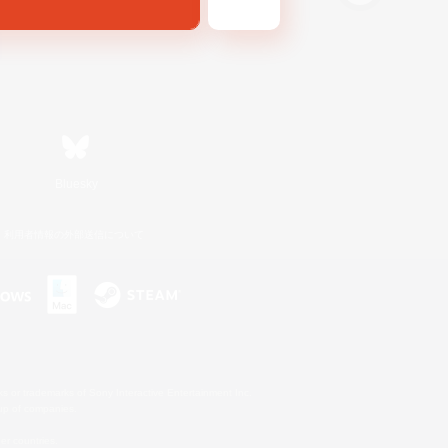
Bluesky
利用者情報の外部送信について
s or trademarks of Sony Interactive Entertainment Inc.
up of companies.
er countries.