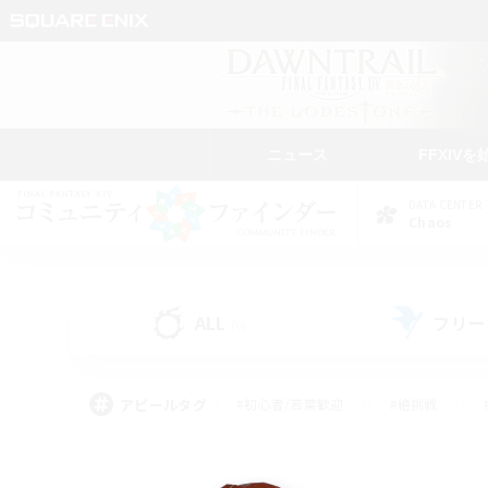
ニュース
FFXIVを
DATA CENTER
Chaos
ALL
フリー
(0)
アピールタグ
#初心者/若葉歓迎
#絶挑戦
#学生中心
#なんでも楽しむ
#モブハント
#
#演奏
#ミラプリ（ミラ