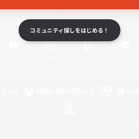
関連商品
e-STOREで購入
ゲームダウンロード
コミュニティ探しをはじめる！
Official Information
YouTube
Instagram
Twitch
LINE
著作権について
プライバシーポリシー
サポートセンター
ライセンス
ルール＆ポリシー
 Family Mark", "PlayStation", "PS5 logo", "PS5", "PS4 logo" and "PS4" are registered trademark
XBOX Sphere mark, the Series X|S logo and XBOX Series X|S are trademarks of the Microsoft gro
Nintendo Switch is a trademark of Nintendo.
ither a registered trademark or trademark of Microsoft Corporation in the United States and/or oth