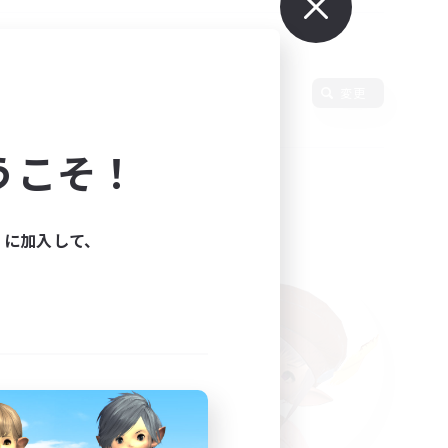
変更
うこそ！
ィに加入して、
た。