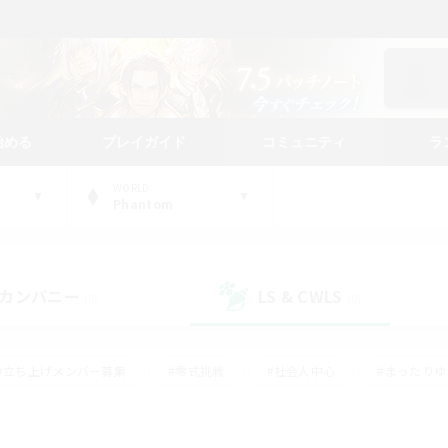
始める
プレイガイド
コミュニティ
ラ
WORLD
Phantom
カンパニー
LS & CWLS
(0)
(0)
#立ち上げメンバー募集
#零式挑戦
#社会人中心
#まったり
体験歓迎
#クラフター中心
#ロールプレイ
#ギャザラー中心
ージュプリズム）
#スクリーンショット撮影
#クリア目指して頑張る