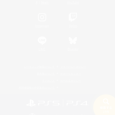
/
X
News
YouTube
Instagram
Twitch
LINE
Bluesky
レーティング制度について
プライバシーポリシー
著作権について
サポートセンター
ライセンス
ルール＆ポリシー
利用者情報の外部送信について
検索する
19件