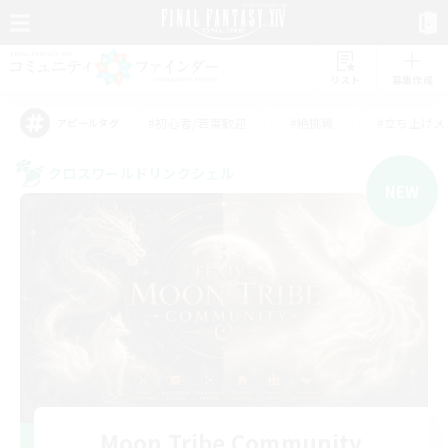
リスト
募集作成
#初心者/若葉歓迎
#絶挑戦
#立ち上げメ
アピールタグ
クロスワールドリンクシェル
NEW
Moon Tribe Community