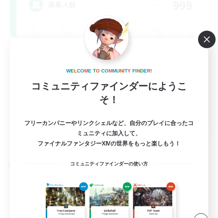
999
募集人数
W
E
L
C
O
M
E
T
O
C
O
M
M
U
N
I
T
Y
F
I
N
D
E
R
!
コミュニティファインダーにようこ
そ！
FR
フリーカンパニーやリンクシェルなど、自分のプレイに合ったコ
ミュニティに加入して、
詳細を見る
募集期間: 2026/08/31 まで
ファイナルファンタジーXIVの世界をもっと楽しもう！
コミュニティファインダーの使い方
クロスワールドリンクシェル