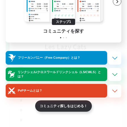
ステップ1
コミュニティを探す
Les Lazy Cats
追加メンバー募集
Chaos
フリーカンパニー（Free Company）とは？
10
募集人数
リンクシェル/クロスワールドリンクシェル（LS/CWLS）と
は？
PvPチームとは？
コミュニティ探しをはじめる！