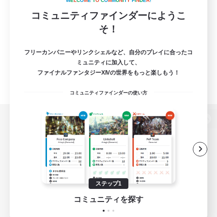
W
E
L
C
O
M
E
T
O
C
O
M
M
U
N
I
T
Y
F
I
N
D
E
R
!
コミュニティファインダーにようこ
そ！
フリーカンパニーやリンクシェルなど、自分のプレイに合ったコ
ミュニティに加入して、
ファイナルファンタジーXIVの世界をもっと楽しもう！
コミュニティファインダーの使い方
パソコン版へ
関連商品
e-STOREで購入
ステップ1
ゲームダウンロード
コミュニティを探す