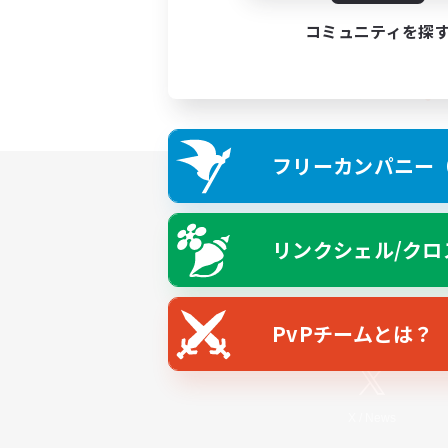
コミュニティを探
フリーカンパニー（F
リンクシェル/クロ
PvPチームとは？
X
/
News