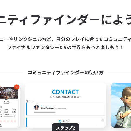
ュニティメンバーを集め
ニティファインダーによ
ティファインダーは、一緒に冒険する仲間を募集することが
た仲間を集めて、ファイナルファンタジーXIVの世界をもっ
ニーやリンクシェルなど、自分のプレイに合ったコミュニテ
ファイナルファンタジーXIVの世界をもっと楽しもう！
新規募集を作成する
コミュニティファインダーの使い方
ステップ2