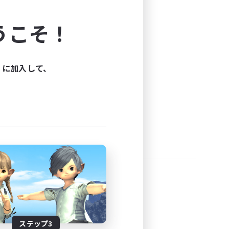
よう！
うこそ！
できます。
と楽しもう！
ィに加入して、
ステップ3