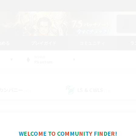
始める
プレイガイド
コミュニティ
ラ
WORLD
Phantom
カンパニー
LS & CWLS
(37)
(19)
コミュニティファインダー
W
E
L
C
O
M
E
T
O
C
O
M
M
U
N
I
T
Y
F
I
N
D
E
R
!