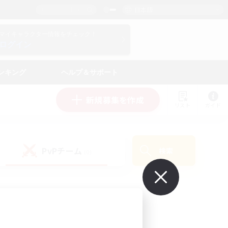
日本語
マイキャラクター情報をチェック！
ログイン
ンキング
ヘルプ＆サポート
新規募集を作成
リスト
ガイド
PvPチーム
検索
(0)
で