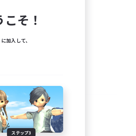
よう！
うこそ！
できます。
と楽しもう！
ィに加入して、
ステップ3