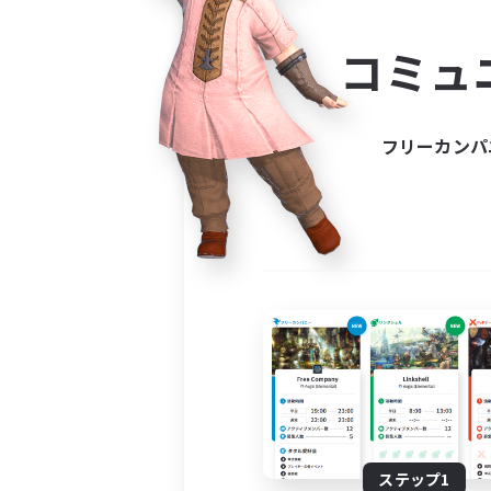
コミ
コミュ
コミュニ
自分に合っ
フリーカンパ
ステップ1