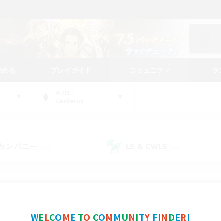
始める
プレイガイド
コミュニティ
ラ
WORLD
Cerberus
カンパニー
LS & CWLS
(22)
(19)
コミュニティファインダー
W
E
L
C
O
M
E
T
O
C
O
M
M
U
N
I
T
Y
F
I
N
D
E
R
!