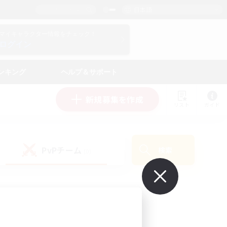
日本語
マイキャラクター情報をチェック！
ログイン
ンキング
ヘルプ＆サポート
新規募集を作成
リスト
ガイド
PvPチーム
検索
(0)
で