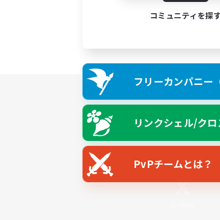
コミュニティを探
フリーカンパニー（F
リンクシェル/クロ
PvPチームとは？
X
/
News