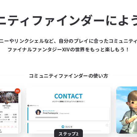
ュニティメンバーを集め
ニティファインダーによ
ティファインダーは、一緒に冒険する仲間を募集することが
た仲間を集めて、ファイナルファンタジーXIVの世界をもっ
ニーやリンクシェルなど、自分のプレイに合ったコミュニテ
ファイナルファンタジーXIVの世界をもっと楽しもう！
新規募集を作成する
コミュニティファインダーの使い方
ステップ2