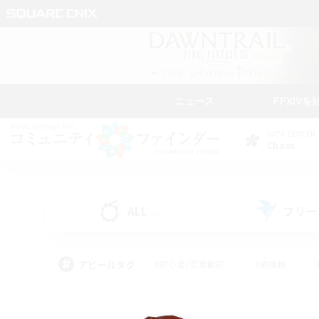
ニュース
FFXIVを
DATA CENTER
Chaos
ALL
フリー
(0)
アピールタグ
#初心者/若葉歓迎
#絶挑戦
#学生中心
#なんでも楽しむ
#モブハント
#
#演奏
#ミラプリ（ミラ