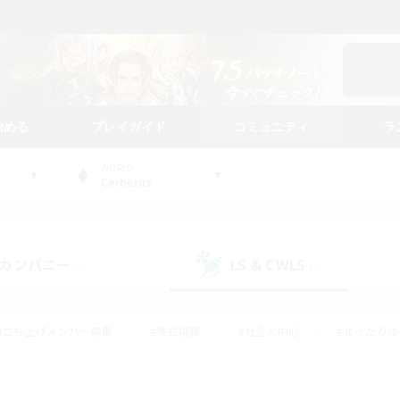
始める
プレイガイド
コミュニティ
ラ
WORLD
Cerberus
カンパニー
LS & CWLS
(0)
(0)
#立ち上げメンバー募集
#零式挑戦
#社会人中心
#まったり
体験歓迎
#クラフター中心
#ロールプレイ
#ギャザラー中心
ージュプリズム）
#スクリーンショット撮影
#クリア目指して頑張る