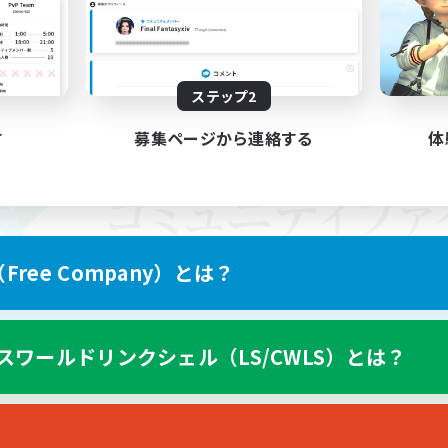
ステップ2
す
募集ページから連絡する
体
ree Company）とは？
スワールドリンクシェル（LS/CWLS）とは？
スマートフォン版へ