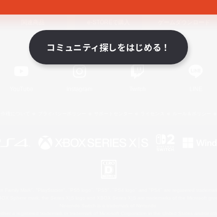
関連商品
e-STOREで購入
ゲームダウンロード
コミュニティ探しをはじめる！
Official Information
YouTube
Instagram
Twitch
LINE
著作権について
プライバシーポリシー
サポートセンター
ライセンス
ルール＆ポリシー
 Family Mark", "PlayStation", "PS5 logo", "PS5", "PS4 logo" and "PS4" are registered trademark
XBOX Sphere mark, the Series X|S logo and XBOX Series X|S are trademarks of the Microsoft gro
Nintendo Switch is a trademark of Nintendo.
ither a registered trademark or trademark of Microsoft Corporation in the United States and/or oth