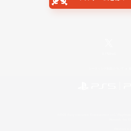
X
/
News
レーティング制度について
©2026 Sony Interactive Entertainment LLC."PlayStation
Microsoft, the 
Windows is e