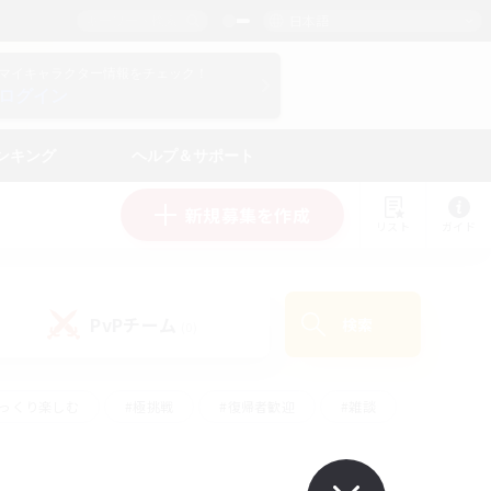
日本語
マイキャラクター情報をチェック！
ログイン
ンキング
ヘルプ＆サポート
新規募集を作成
リスト
ガイド
PvPチーム
検索
(0)
ゆっくり楽しむ
#極挑戦
#復帰者歓迎
#雑談
#ハウジング
#トレジャーハント
#レベリング
#プレイヤー主催イベント