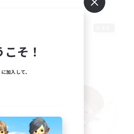
変更
うこそ！
ィに加入して、
た。