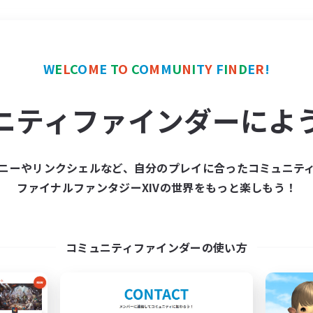
＃学生中心
使用言語
W
E
L
C
O
M
E
T
O
C
O
M
M
U
N
I
T
Y
F
I
N
D
E
R
!
ニティファインダーによ
ニーやリンクシェルなど、自分のプレイに合ったコミュニテ
ファイナルファンタジーXIVの世界をもっと楽しもう！
募集数 0件
集が見つかりませんでし
コミュニティファインダーの使い方
条件を変えて検索してみるでっす！