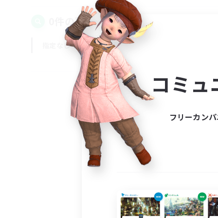
0件の募集が見つかりました！
指定なし
平日
週末
コミュ
フリーカンパ
募