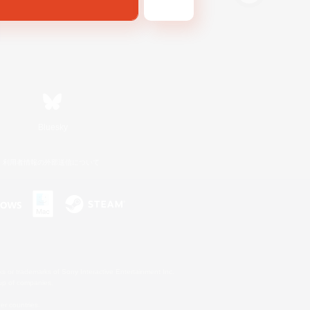
Bluesky
利用者情報の外部送信について
s or trademarks of Sony Interactive Entertainment Inc.
up of companies.
er countries.