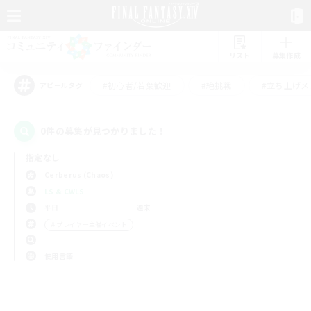
リスト
募集作成
#初心者/若葉歓迎
#絶挑戦
#立ち上げメ
アピールタグ
0件の募集が見つかりました！
指定なし
Cerberus (Chaos)
LS & CWLS
平日
週末
＃プレイヤー主催イベント
使用言語