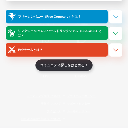
Official Information
フリーカンパニー（Free Company）とは？
/
X
News
YouTube
リンクシェル/クロスワールドリンクシェル（LS/CWLS）と
は？
PvPチームとは？
Instagram
Twitch
コミュニティ探しをはじめる！
LINE
Bluesky
レーティング制度について
プライバシーポリシー
著作権について
サポートセンター
ライセンス
ルール＆ポリシー
利用者情報の外部送信について