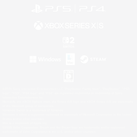
©2026 Sony Interactive Entertainment LLC."PlayStation Family Mark", "PlayStation", "PS5
logo", "PS5", "PS4 logo" and "PS4" are registered trademarks or trademarks of Sony
Interactive Entertainment Inc.
Microsoft, the XBOX Sphere mark, the Series X|S logo and XBOX Series X|S are trademarks
of the Microsoft group of companies.
Nintendo Switch is a trademark of Nintendo.
Windows is either a registered trademark or trademark of Microsoft Corporation in the United
States and/or other countries.
Mac is a trademark of Apple Inc.
©2026 Valve Corporation. Steam and the Steam logo are trademarks and/or registered
trademarks of Valve Corporation in the U.S. and/or other countries.