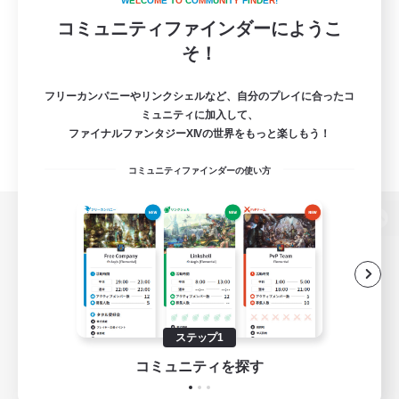
W
E
L
C
O
M
E
T
O
C
O
M
M
U
N
I
T
Y
F
I
N
D
E
R
!
コミュニティファインダーにようこ
そ！
フリーカンパニーやリンクシェルなど、自分のプレイに合ったコ
ミュニティに加入して、
ファイナルファンタジーXIVの世界をもっと楽しもう！
コミュニティファインダーの使い方
パソコン版へ
関連商品
e-STOREで購入
ステップ1
ゲームダウンロード
コミュニティを探す