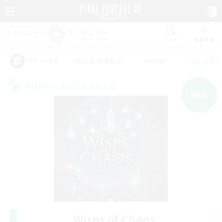
リスト
募集作成
#初心者/若葉歓迎
#絶挑戦
#立ち上げメ
アピールタグ
クロスワールドリンクシェル
NEW
Wisps of Chaos