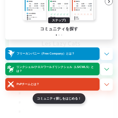
ステップ1
コミュニティを探す
Les Lazy Cats
追加メンバー募集
Chaos
フリーカンパニー（Free Company）とは？
10
募集人数
リンクシェル/クロスワールドリンクシェル（LS/CWLS）と
は？
PvPチームとは？
コミュニティ探しをはじめる！