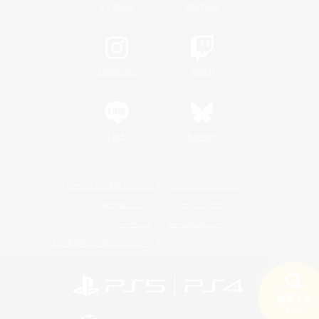
/
X
News
YouTube
Instagram
Twitch
LINE
Bluesky
レーティング制度について
プライバシーポリシー
著作権について
サポートセンター
ライセンス
ルール＆ポリシー
利用者情報の外部送信について
検索する
19件