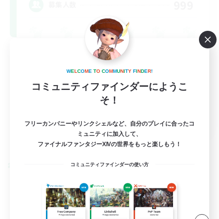
999
募集人数
W
E
L
C
O
M
E
T
O
C
O
M
M
U
N
I
T
Y
F
I
N
D
E
R
!
コミュニティファインダーにようこ
そ！
FR
フリーカンパニーやリンクシェルなど、自分のプレイに合ったコ
ミュニティに加入して、
詳細を見る
募集期間: 2026/08/31 まで
ファイナルファンタジーXIVの世界をもっと楽しもう！
コミュニティファインダーの使い方
クロスワールドリンクシェル