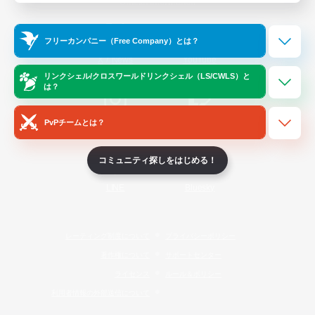
Official Information
フリーカンパニー（Free Company）とは？
/
X
News
YouTube
リンクシェル/クロスワールドリンクシェル（LS/CWLS）と
は？
PvPチームとは？
Instagram
Twitch
コミュニティ探しをはじめる！
LINE
Bluesky
レーティング制度について
プライバシーポリシー
著作権について
サポートセンター
ライセンス
ルール＆ポリシー
利用者情報の外部送信について