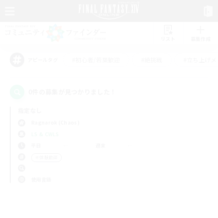
リスト
募集作成
#初心者/若葉歓迎
#絶挑戦
#立ち上げメ
アピールタグ
0件の募集が見つかりました！
指定なし
Ragnarok (Chaos)
LS & CWLS
平日
週末
＃体験歓迎
使用言語