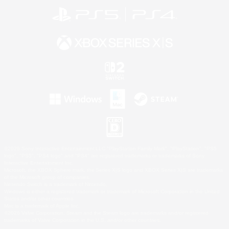
©2026 Sony Interactive Entertainment LLC."PlayStation Family Mark", "PlayStation", "PS5
logo", "PS5", "PS4 logo" and "PS4" are registered trademarks or trademarks of Sony
Interactive Entertainment Inc.
Microsoft, the XBOX Sphere mark, the Series X|S logo and XBOX Series X|S are trademarks
of the Microsoft group of companies.
Nintendo Switch is a trademark of Nintendo.
Windows is either a registered trademark or trademark of Microsoft Corporation in the United
States and/or other countries.
Mac is a trademark of Apple Inc.
©2026 Valve Corporation. Steam and the Steam logo are trademarks and/or registered
trademarks of Valve Corporation in the U.S. and/or other countries.