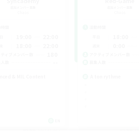
Syncademy
Red-Game
追加メンバー募集
追加メンバー募集
Chaos
Chaos
動時間
活動時間
19:00
22:00
18:00
日
平日
18:00
22:00
0:00
末
週末
180
クティブメンバー数
アクティブメンバー数
--
集人数
募集人数
nced & MIL Content
A ton rythme
EN
募集期間: 2026/09/03 まで
募集期間: 20