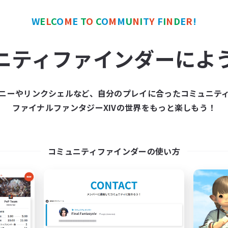
W
E
L
C
O
M
E
T
O
C
O
M
M
U
N
I
T
Y
F
I
N
D
E
R
!
ワールドリンクシェル
クロスワールドリンクシェル
ニティファインダーによ
ニーやリンクシェルなど、自分のプレイに合ったコミュニテ
ファイナルファンタジーXIVの世界をもっと楽しもう！
imit Break Coffee
Les Lazy Cat
追加メンバー募集
追加メンバー募集
Chaos
Chaos
コミュニティファインダーの使い方
動時間
活動時間
0:00
1:00
21:00
日
平日
0:00
1:00
14:00
末
週末
40
クティブメンバー数
アクティブメンバー数
999
集人数
募集人数