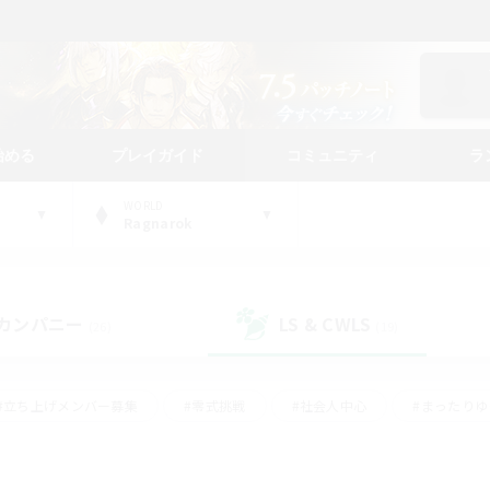
始める
プレイガイド
コミュニティ
ラ
WORLD
Ragnarok
カンパニー
LS & CWLS
(26)
(19)
#立ち上げメンバー募集
#零式挑戦
#社会人中心
#まったり
体験歓迎
#クラフター中心
#ロールプレイ
#ギャザラー中心
ージュプリズム）
#スクリーンショット撮影
#クリア目指して頑張る