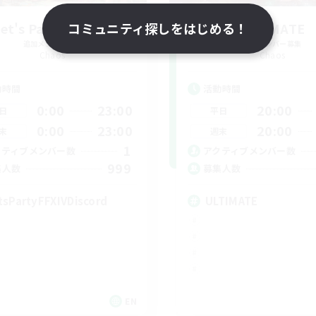
et's Party! Chaos
コミュニティ探しをはじめる！
ULTIMATE
追加メンバー募集
追加メンバー募集
Chaos
Chaos
動時間
活動時間
0:00
23:00
20:00
日
平日
0:00
23:00
20:00
末
週末
1
クティブメンバー数
アクティブメンバー数
999
集人数
募集人数
tsPartyFFXIVDiscord
ULTIMATE
EN