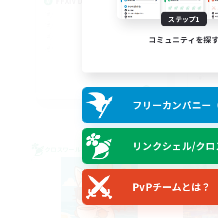
FFXIV Discord Community
ステップ1
コミュニティを探
DE
フリーカンパニー（F
募集期間: 2026/09/02 まで
リンクシェル/クロ
クロスワールドリンクシェル
クロス
PvPチームとは？