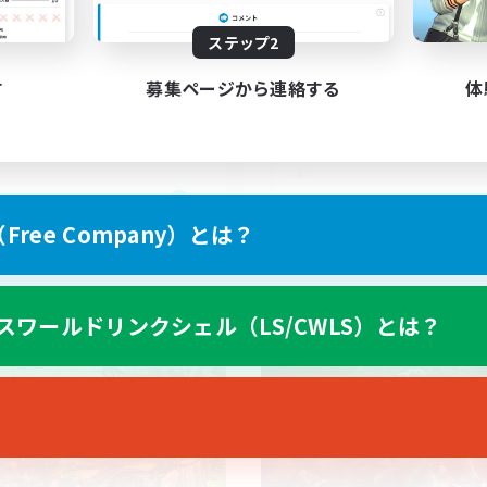
ステップ2
す
募集ページから連絡する
体
FR
ree Company）とは？
募集期間: 2026/08/31 まで
募集期間: 20
スワールドリンクシェル（LS/CWLS）とは？
ワールドリンクシェル
クロスワールドリンクシェル