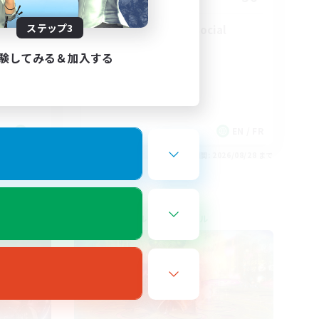
ステップ3
Players events social
験してみる＆加入する
FR
EN / FR
26/08/30 まで
募集期間: 2026/08/28 まで
クロスワールドリンクシェル