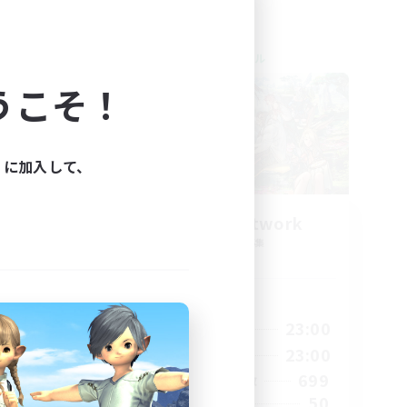
クロスワールドリンクシェル
うこそ！
ィに加入して、
s
FFXIV EU Network
追加メンバー募集
Chaos
活動時間
24:00
0:00
23:00
平日
24:00
0:00
23:00
週末
15
699
アクティブメンバー数
10
50
募集人数