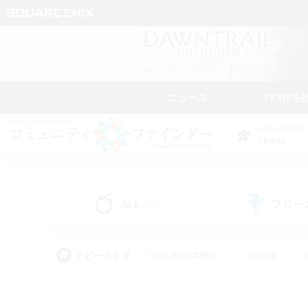
ニュース
FFXIVを
DATA CENTER
Chaos
ALL
フリー
(45)
アピールタグ
#初心者/若葉歓迎
#絶挑戦
#学生中心
#なんでも楽しむ
#モブハント
#
#演奏
#ミラプリ（ミラ