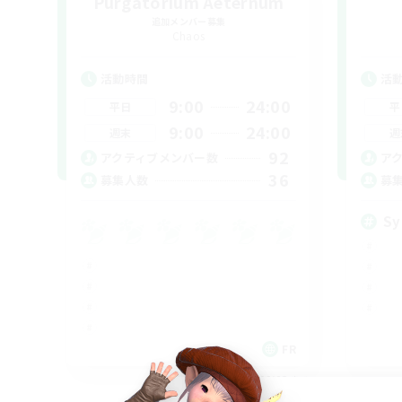
Purgatorium Aeternum
追加メンバー募集
Chaos
活動時間
活
9:00
24:00
平日
平
9:00
24:00
週末
週
92
アクティブメンバー数
ア
36
募集人数
募
Sy
FR
募集期間: 2026/09/03 まで