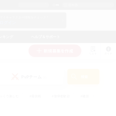
日本語
マイキャラクター情報をチェック！
ログイン
ンキング
ヘルプ＆サポート
新規募集を作成
リスト
ガイド
PvPチーム
検索
(0)
ゆっくり楽しむ
#極挑戦
#復帰者歓迎
#雑談
#ハウジング
#トレジャーハント
#レベリング
#プレイヤー主催イベント