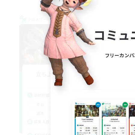
クロスワールドリンクシェル
クロス
NEW
コミュ
フリーカンパ
立ち上げメンバー募集
L
Chaos
活動時間
活
1:00
24:00
平日
平
1:00
24:00
週末
週
99
募集人数
ア
募