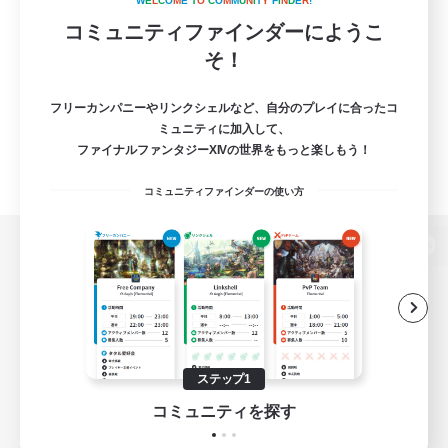
W
E
L
C
O
M
E
T
O
C
O
M
M
U
N
I
T
Y
F
I
N
D
E
R
!
コミュニティファインダーにようこ
そ！
フリーカンパニーやリンクシェルなど、自分のプレイに合ったコ
ミュニティに加入して、
ファイナルファンタジーXIVの世界をもっと楽しもう！
コミュニティファインダーの使い方
パソコン版へ
関連商品
e-STOREで購入
ステップ1
ゲームダウンロード
コミュニティを探す