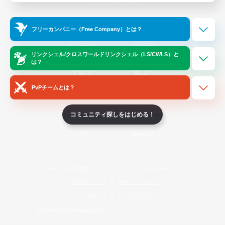
Official Information
フリーカンパニー（Free Company）とは？
/
X
News
YouTube
リンクシェル/クロスワールドリンクシェル（LS/CWLS）と
は？
PvPチームとは？
Instagram
Twitch
コミュニティ探しをはじめる！
LINE
Bluesky
レーティング制度について
プライバシーポリシー
著作権について
サポートセンター
ライセンス
ルール＆ポリシー
利用者情報の外部送信について