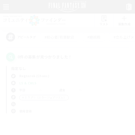
リスト
募集作成
#初心者/若葉歓迎
#絶挑戦
#立ち上げメ
アピールタグ
0件の募集が見つかりました！
指定なし
Ragnarok (Chaos)
LS & CWLS
平日
週末
＃ミラプリ（ミラージュプリズム）
使用言語