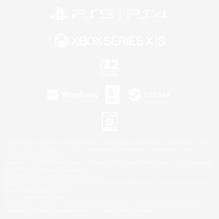
©2026 Sony Interactive Entertainment LLC."PlayStation Family Mark", "PlayStation", "PS5
logo", "PS5", "PS4 logo" and "PS4" are registered trademarks or trademarks of Sony
Interactive Entertainment Inc.
Microsoft, the XBOX Sphere mark, the Series X|S logo and XBOX Series X|S are trademarks
of the Microsoft group of companies.
Nintendo Switch is a trademark of Nintendo.
Windows is either a registered trademark or trademark of Microsoft Corporation in the United
States and/or other countries.
Mac is a trademark of Apple Inc.
©2026 Valve Corporation. Steam and the Steam logo are trademarks and/or registered
trademarks of Valve Corporation in the U.S. and/or other countries.