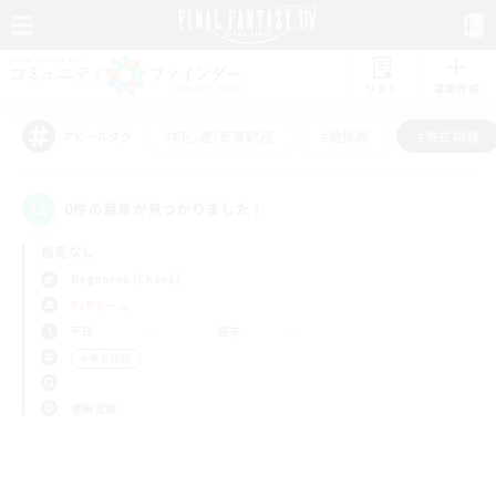
リスト
募集作成
#初心者/若葉歓迎
#絶挑戦
#零式挑戦
アピールタグ
0件の募集が見つかりました！
指定なし
Ragnarok (Chaos)
PvPチーム
平日
週末
＃零式挑戦
使用言語