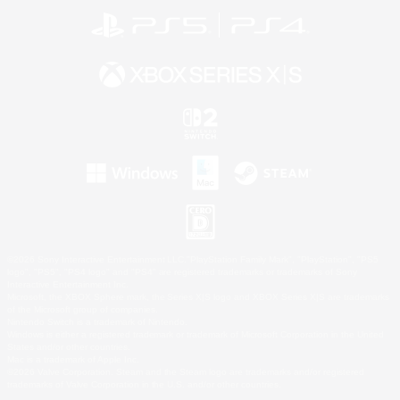
©2026 Sony Interactive Entertainment LLC."PlayStation Family Mark", "PlayStation", "PS5
logo", "PS5", "PS4 logo" and "PS4" are registered trademarks or trademarks of Sony
Interactive Entertainment Inc.
Microsoft, the XBOX Sphere mark, the Series X|S logo and XBOX Series X|S are trademarks
of the Microsoft group of companies.
Nintendo Switch is a trademark of Nintendo.
Windows is either a registered trademark or trademark of Microsoft Corporation in the United
States and/or other countries.
Mac is a trademark of Apple Inc.
©2026 Valve Corporation. Steam and the Steam logo are trademarks and/or registered
trademarks of Valve Corporation in the U.S. and/or other countries.