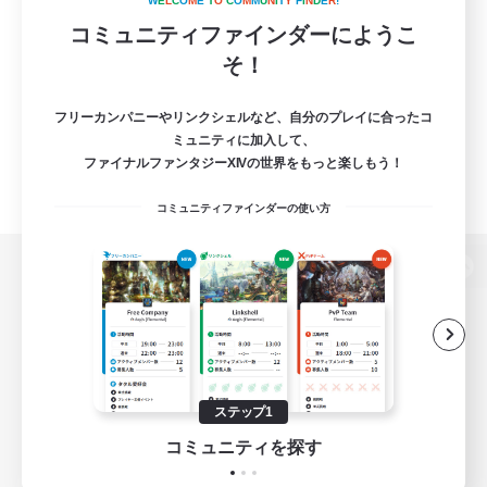
W
E
L
C
O
M
E
T
O
C
O
M
M
U
N
I
T
Y
F
I
N
D
E
R
!
コミュニティファインダーにようこ
そ！
フリーカンパニーやリンクシェルなど、自分のプレイに合ったコ
ミュニティに加入して、
ファイナルファンタジーXIVの世界をもっと楽しもう！
コミュニティファインダーの使い方
パソコン版へ
関連商品
e-STOREで購入
ステップ1
ゲームダウンロード
コミュニティを探す