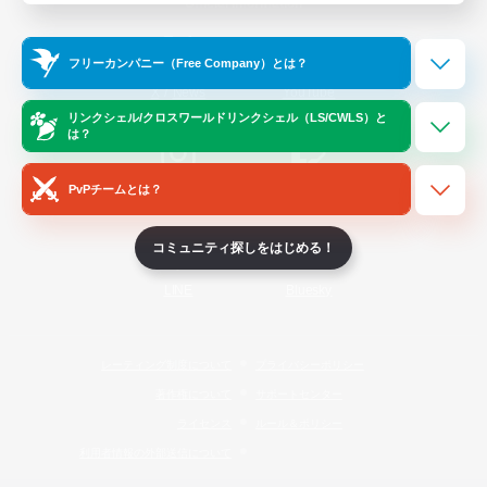
Official Information
フリーカンパニー（Free Company）とは？
/
X
News
YouTube
リンクシェル/クロスワールドリンクシェル（LS/CWLS）と
は？
PvPチームとは？
Instagram
Twitch
コミュニティ探しをはじめる！
LINE
Bluesky
レーティング制度について
プライバシーポリシー
著作権について
サポートセンター
ライセンス
ルール＆ポリシー
利用者情報の外部送信について