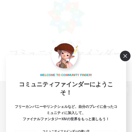
W
E
L
C
O
M
E
T
O
C
O
M
M
U
N
I
T
Y
F
I
N
D
E
R
!
コミュニティファインダーにようこ
そ！
パソコン版へ
フリーカンパニーやリンクシェルなど、自分のプレイに合ったコ
ミュニティに加入して、
ファイナルファンタジーXIVの世界をもっと楽しもう！
関連商品
e-STOREで購入
コミュニティファインダーの使い方