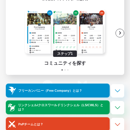
ゲームダウンロード
Official Information
/
X
News
YouTube
ステップ1
コミュニティを探す
Instagram
Twitch
フリーカンパニー（Free Company）とは？
LINE
Bluesky
リンクシェル/クロスワールドリンクシェル（LS/CWLS）と
は？
レーティング制度について
プライバシーポリシー
著作権について
サポートセンター
PvPチームとは？