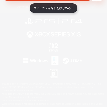
ライセンス
ルール＆ポリシー
利用者情報の外部送信について
コミュニティ探しをはじめる！
©2026 Sony Interactive Entertainment LLC."PlayStation Family Mark", "PlayStation", "PS5
logo", "PS5", "PS4 logo" and "PS4" are registered trademarks or trademarks of Sony
Interactive Entertainment Inc.
Microsoft, the XBOX Sphere mark, the Series X|S logo and XBOX Series X|S are trademarks
of the Microsoft group of companies.
Nintendo Switch is a trademark of Nintendo.
Windows is either a registered trademark or trademark of Microsoft Corporation in the United