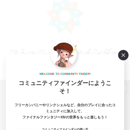
W
E
L
C
O
M
E
T
O
C
O
M
M
U
N
I
T
Y
F
I
N
D
E
R
!
コミュニティファインダーにようこ
そ！
パソコン版へ
フリーカンパニーやリンクシェルなど、自分のプレイに合ったコ
ミュニティに加入して、
ファイナルファンタジーXIVの世界をもっと楽しもう！
関連商品
e-STOREで購入
コミュニティファインダーの使い方