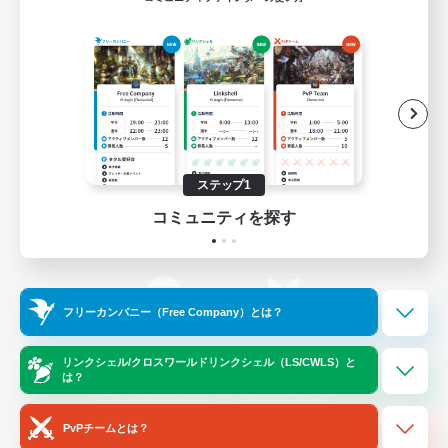
ゲームダウンロード
Official Information
/
X
News
YouTube
ステップ1
コミュニティを探す
Instagram
Twitch
フリーカンパニー（Free Company）とは？
LINE
Bluesky
リンクシェル/クロスワールドリンクシェル（LS/CWLS）と
は？
レーティング制度について
プライバシーポリシー
著作権について
サポートセンター
PvPチームとは？