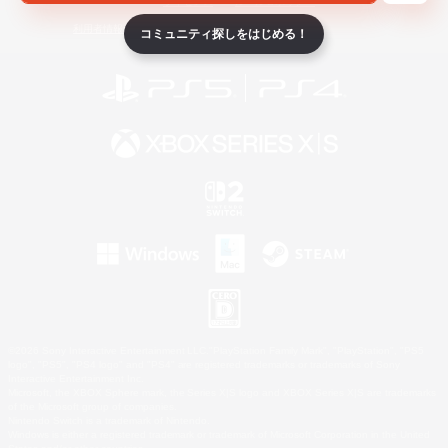
ライセンス
ルール＆ポリシー
利用者情報の外部送信について
コミュニティ探しをはじめる！
©2026 Sony Interactive Entertainment LLC."PlayStation Family Mark", "PlayStation", "PS5
logo", "PS5", "PS4 logo" and "PS4" are registered trademarks or trademarks of Sony
Interactive Entertainment Inc.
Microsoft, the XBOX Sphere mark, the Series X|S logo and XBOX Series X|S are trademarks
of the Microsoft group of companies.
Nintendo Switch is a trademark of Nintendo.
Windows is either a registered trademark or trademark of Microsoft Corporation in the United