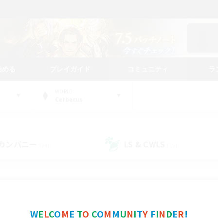
始める
プレイガイド
コミュニティ
ラ
WORLD
Cerberus
カンパニー
LS & CWLS
(24)
(19)
コミュニティファインダー
W
E
L
C
O
M
E
T
O
C
O
M
M
U
N
I
T
Y
F
I
N
D
E
R
!