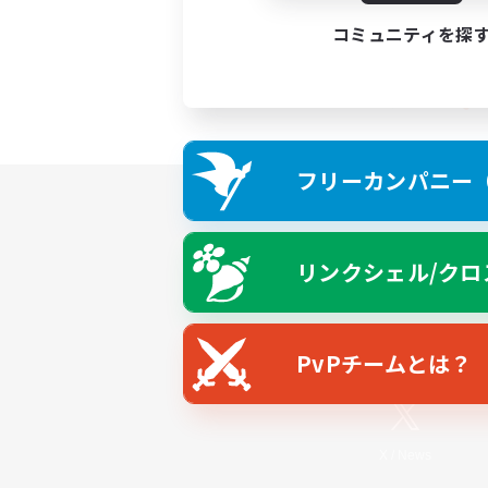
コミュニティを探
フリーカンパニー（F
リンクシェル/クロ
PvPチームとは？
X
/
News