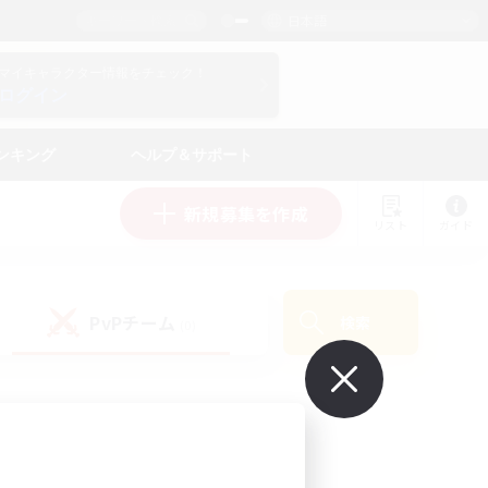
日本語
マイキャラクター情報をチェック！
ログイン
ンキング
ヘルプ＆サポート
新規募集を作成
リスト
ガイド
PvPチーム
検索
(0)
で