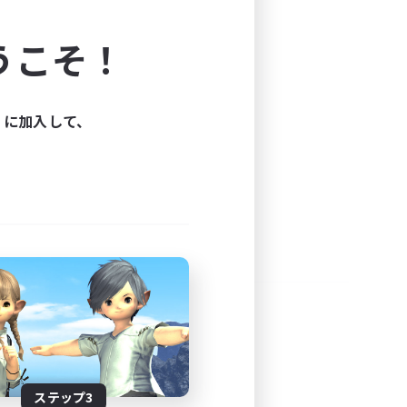
よう！
うこそ！
できます。
と楽しもう！
ィに加入して、
ステップ3