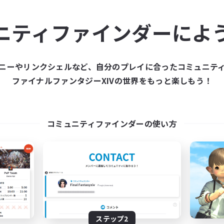
ュニティメンバーを集め
ニティファインダーによ
ティファインダーは、一緒に冒険する仲間を募集することが
た仲間を集めて、ファイナルファンタジーXIVの世界をもっ
ニーやリンクシェルなど、自分のプレイに合ったコミュニテ
ファイナルファンタジーXIVの世界をもっと楽しもう！
新規募集を作成する
コミュニティファインダーの使い方
ステップ2