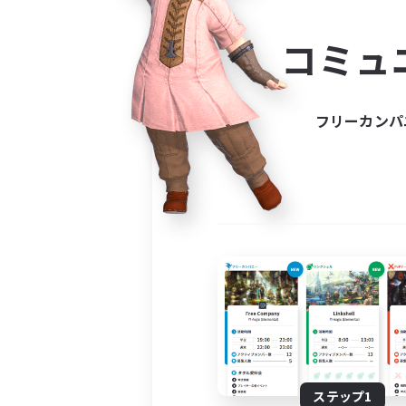
コミ
コミュ
コミュニ
自分に合っ
フリーカンパ
ステップ1