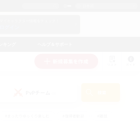
日本語
マイキャラクター情報をチェック！
ログイン
ンキング
ヘルプ＆サポート
新規募集を作成
リスト
ガイド
PvPチーム
検索
(0)
#まったりゆっくり楽しむ
#復帰者歓迎
#雑談
心
#演奏
#トレジャーハント
#ハウジング
）
#プレイヤー主催イベント