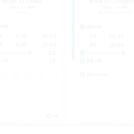
Wisps of Chaos
Maid of Cooldo
追加メンバー募集
追加メンバー募集
Chaos
Cerberus [Chaos]
動時間
活動時間
0:00
23:00
10:00
日
平日
0:00
23:00
10:00
末
週末
11
クティブメンバー数
アクティブメンバー数
20
集人数
募集人数
Welcome
EN
募集期間: 2026/09/06 まで
募集期間: 20