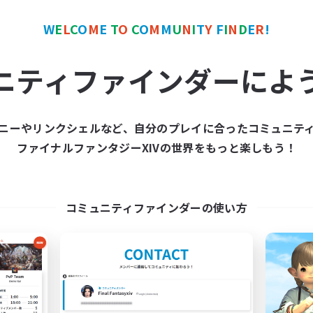
W
E
L
C
O
M
E
T
O
C
O
M
M
U
N
I
T
Y
F
I
N
D
E
R
!
カンパニー
フリーカンパニー
NEW
ニティファインダーによ
ニーやリンクシェルなど、自分のプレイに合ったコミュニテ
ファイナルファンタジーXIVの世界をもっと楽しもう！
mpered Rationality
The Soul Reape
追加メンバー募集
追加メンバー募集
Cerberus [Chaos]
Cerberus [Chaos]
コミュニティファインダーの使い方
動時間
活動時間
6:00
23:00
1:00
日
平日
6:00
23:00
1:00
末
週末
18
クティブメンバー数
アクティブメンバー数
70
集人数
募集人数