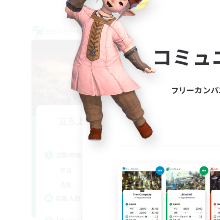
クロスワールドリンクシェル
フリー
NEW
コミュ
フリーカンパ
立ち上げメンバー募集
Te
Chaos
活動時間
活
6:00
24:00
平日
平
--:--
--:--
週末
週
5
募集人数
ア
募