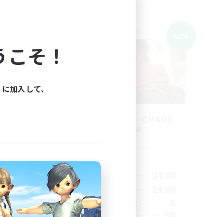
クロスワールドリンクシェル
NEW
NEW
うこそ！
ィに加入して、
rs
THE G4Y BROS - CHAOS
追加メンバー募集
Chaos
活動時間
1:00
24:00
23:00
平日
1:00
24:00
23:00
週末
6
30
アクティブメンバー数
60
99
募集人数