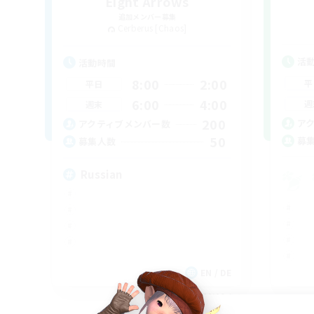
Eight Arrows
追加メンバー募集
Cerberus [Chaos]
活
活動時間
8:00
2:00
平
平日
6:00
4:00
週
週末
200
ア
アクティブメンバー数
50
募
募集人数
Russian
EN / DE
募集期間: 2026/09/06 まで