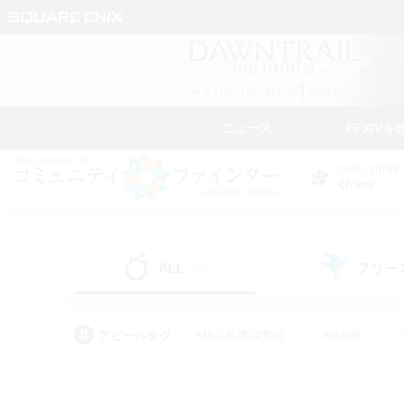
ニュース
FFXIVを
DATA CENTER
Chaos
ALL
フリー
(43)
アピールタグ
#初心者/若葉歓迎
#絶挑戦
#なんでも楽しむ
#学生中心
#モブハント
#レベリング
#クリア目指し