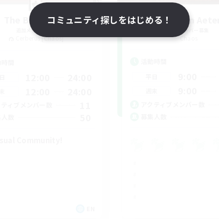
The Black Line
コミュニティ探しをはじめる！
Purgatorium Aet
追加メンバー募集
追加メンバー募集
Cerberus [Chaos]
Chaos
活動時間
動時間
9:00
12:00
24:00
平日
日
9:00
12:00
24:00
週末
末
11
アクティブメンバー数
クティブメンバー数
50
募集人数
集人数
sual Community!
EN