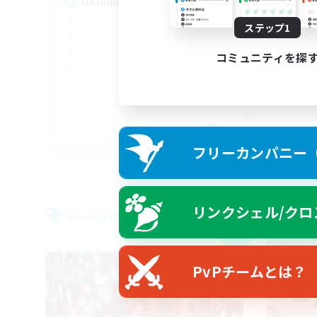
UkrainianCommunity
ステップ1
LG
コミュニティを探
EN
フリーカンパニー（F
募集期間: 2026/09/06 まで
リンクシェル/クロ
フリーカンパニー
フリー
NEW
PvPチームとは？