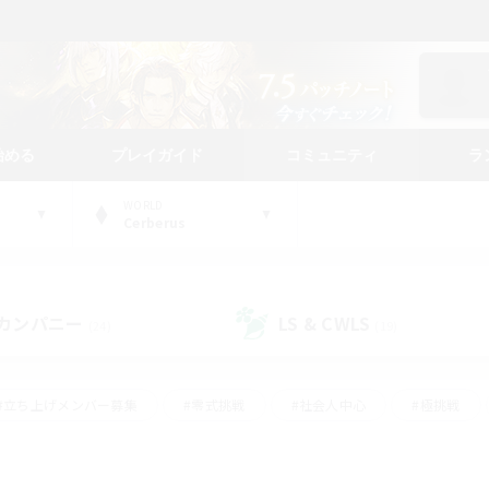
始める
プレイガイド
コミュニティ
ラ
WORLD
Cerberus
カンパニー
LS & CWLS
(24)
(19)
#立ち上げメンバー募集
#零式挑戦
#社会人中心
#極挑戦
#体験歓迎
#ロールプレイ
#ギャザラー中心
#クラフター中
て頑張る
#スクリーンショット撮影
#ミラプリ（ミラージュプリズム