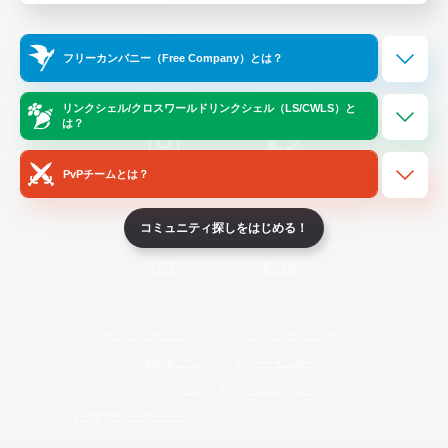
Official Information
フリーカンパニー（Free Company）とは？
/
X
News
YouTube
リンクシェル/クロスワールドリンクシェル（LS/CWLS）と
は？
PvPチームとは？
Instagram
Twitch
コミュニティ探しをはじめる！
LINE
Bluesky
レーティング制度について
プライバシーポリシー
著作権について
サポートセンター
ライセンス
ルール＆ポリシー
利用者情報の外部送信について