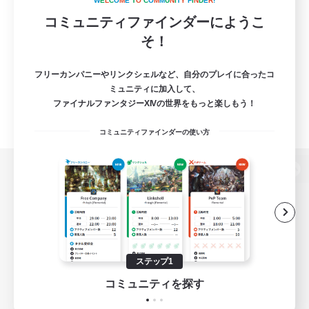
W
E
L
C
O
M
E
T
O
C
O
M
M
U
N
I
T
Y
F
I
N
D
E
R
!
コミュニティファインダーにようこ
そ！
フリーカンパニーやリンクシェルなど、自分のプレイに合ったコ
ミュニティに加入して、
ファイナルファンタジーXIVの世界をもっと楽しもう！
コミュニティファインダーの使い方
パソコン版へ
関連商品
e-STOREで購入
ステップ1
ゲームダウンロード
コミュニティを探す