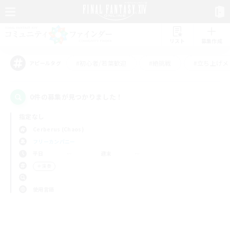
リスト
募集作成
#初心者/若葉歓迎
#絶挑戦
#立ち上げメ
アピールタグ
0件の募集が見つかりました！
指定なし
Cerberus (Chaos)
フリーカンパニー
平日
週末
＃演奏
使用言語