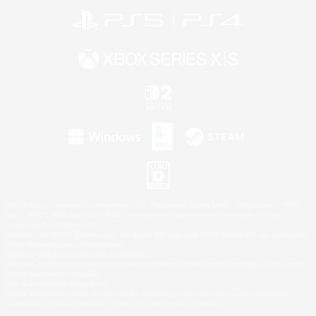
©2026 Sony Interactive Entertainment LLC."PlayStation Family Mark", "PlayStation", "PS5
logo", "PS5", "PS4 logo" and "PS4" are registered trademarks or trademarks of Sony
Interactive Entertainment Inc.
Microsoft, the XBOX Sphere mark, the Series X|S logo and XBOX Series X|S are trademarks
of the Microsoft group of companies.
Nintendo Switch is a trademark of Nintendo.
Windows is either a registered trademark or trademark of Microsoft Corporation in the United
States and/or other countries.
Mac is a trademark of Apple Inc.
©2026 Valve Corporation. Steam and the Steam logo are trademarks and/or registered
trademarks of Valve Corporation in the U.S. and/or other countries.