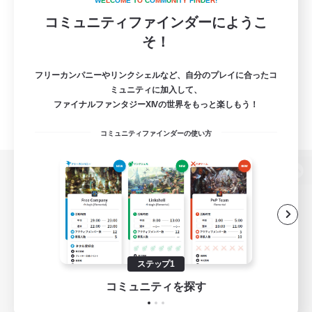
W
E
L
C
O
M
E
T
O
C
O
M
M
U
N
I
T
Y
F
I
N
D
E
R
!
コミュニティファインダーにようこ
そ！
フリーカンパニーやリンクシェルなど、自分のプレイに合ったコ
ミュニティに加入して、
ファイナルファンタジーXIVの世界をもっと楽しもう！
コミュニティファインダーの使い方
パソコン版へ
関連商品
e-STOREで購入
ステップ1
ゲームダウンロード
コミュニティを探す