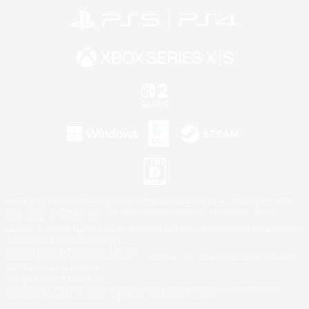
©2026 Sony Interactive Entertainment LLC."PlayStation Family Mark", "PlayStation", "PS5
logo", "PS5", "PS4 logo" and "PS4" are registered trademarks or trademarks of Sony
Interactive Entertainment Inc.
Microsoft, the XBOX Sphere mark, the Series X|S logo and XBOX Series X|S are trademarks
of the Microsoft group of companies.
Nintendo Switch is a trademark of Nintendo.
Windows is either a registered trademark or trademark of Microsoft Corporation in the United
States and/or other countries.
Mac is a trademark of Apple Inc.
©2026 Valve Corporation. Steam and the Steam logo are trademarks and/or registered
trademarks of Valve Corporation in the U.S. and/or other countries.