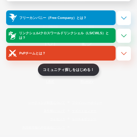
Official Information
フリーカンパニー（Free Company）とは？
/
X
News
YouTube
リンクシェル/クロスワールドリンクシェル（LS/CWLS）と
は？
PvPチームとは？
Instagram
Twitch
コミュニティ探しをはじめる！
LINE
Bluesky
レーティング制度について
プライバシーポリシー
著作権について
サポートセンター
ライセンス
ルール＆ポリシー
利用者情報の外部送信について