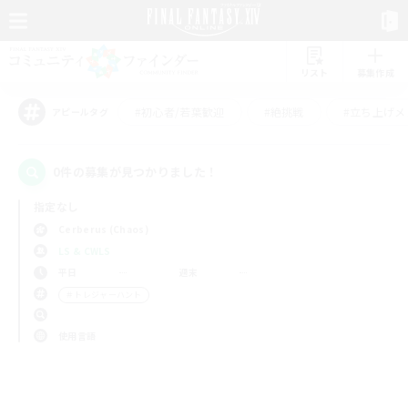
リスト
募集作成
#初心者/若葉歓迎
#絶挑戦
#立ち上げメ
アピールタグ
0件の募集が見つかりました！
指定なし
Cerberus (Chaos)
LS & CWLS
平日
週末
＃トレジャーハント
使用言語