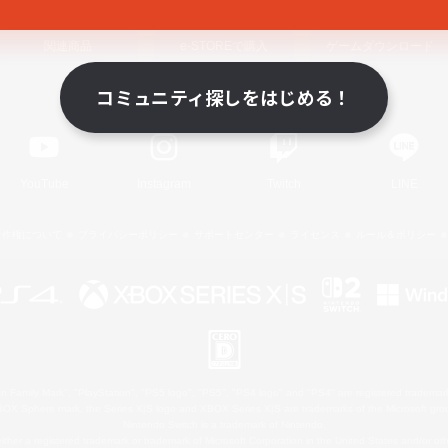
関連商品
e-STOREで購入
ゲームダウンロード
コミュニティ探しをはじめる！
Official Information
YouTube
Instagram
Twitch
LINE
著作権について
プライバシーポリシー
サポートセンター
ライセンス
ルール＆ポリシー
 Family Mark", "PlayStation", "PS5 logo", "PS5", "PS4 logo" and "PS4" are registered trademark
XBOX Sphere mark, the Series X|S logo and XBOX Series X|S are trademarks of the Microsoft gro
Nintendo Switch is a trademark of Nintendo.
ither a registered trademark or trademark of Microsoft Corporation in the United States and/or oth