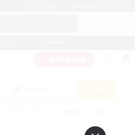
日本語
マイキャラクター情報をチェック！
ログイン
ンキング
ヘルプ＆サポート
新規募集を作成
リスト
ガイド
PvPチーム
検索
(0)
#まったりゆっくり楽しむ
#復帰者歓迎
#雑談
心
#演奏
#トレジャーハント
#ハウジング
）
#プレイヤー主催イベント