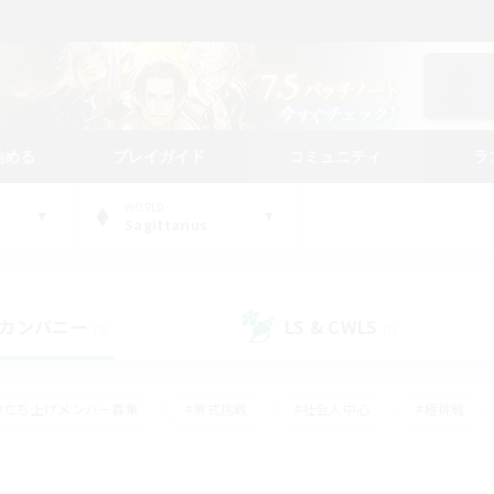
始める
プレイガイド
コミュニティ
ラ
WORLD
Sagittarius
カンパニー
LS & CWLS
(0)
(0)
#立ち上げメンバー募集
#零式挑戦
#社会人中心
#極挑戦
#体験歓迎
#ロールプレイ
#ギャザラー中心
#クラフター中
て頑張る
#スクリーンショット撮影
#ミラプリ（ミラージュプリズム