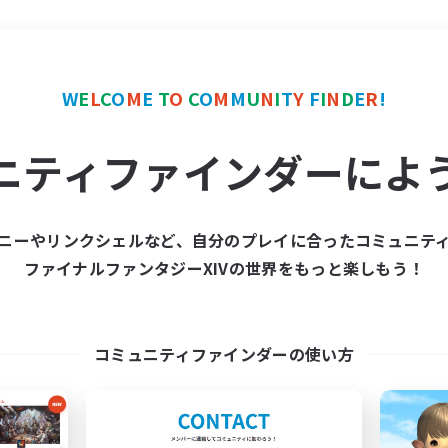
＃ミラプリ（ミラージュプリズム）
W
E
L
C
O
M
E
T
O
C
O
M
M
U
N
I
T
Y
F
I
N
D
E
R
!
ニティファインダーによ
ニーやリンクシェルなど、自分のプレイに合ったコミュニテ
ファイナルファンタジーXIVの世界をもっと楽しもう！
募集数 0件
集が見つかりませんでし
コミュニティファインダーの使い方
条件を変えて検索してみるでっす！