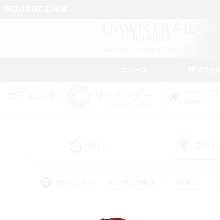
ニュース
FFXIVを
DATA CENTER
Chaos
ALL
フリー
(0)
アピールタグ
#初心者/若葉歓迎
#絶挑戦
#なんでも楽しむ
#学生中心
#モブハント
#レベリング
#クリア目指し