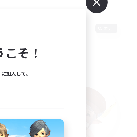
使用言語
変更
うこそ！
ィに加入して、
た。