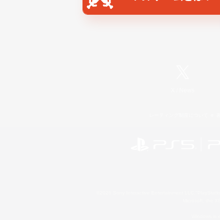
X
/
News
レーティング制度について
©2026 Sony Interactive Entertainment LLC."PlayStation
Microsoft, the 
Windows is e