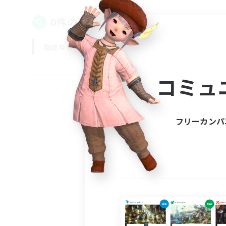
0件の募集が見つかりました！
指定なし
平日
週末
コミュ
フリーカンパ
募