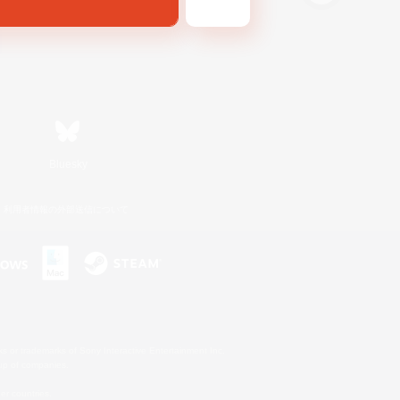
Bluesky
利用者情報の外部送信について
s or trademarks of Sony Interactive Entertainment Inc.
up of companies.
er countries.