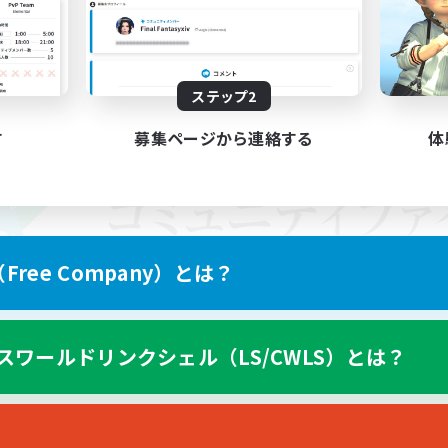
ステップ2
す
募集ページから連絡する
体
ree Company）とは？
スワールドリンクシェル（LS/CWLS）とは？
スマートフォン版へ