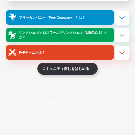
Official Information
フリーカンパニー（Free Company）とは？
/
X
News
YouTube
リンクシェル/クロスワールドリンクシェル（LS/CWLS）と
は？
PvPチームとは？
Instagram
Twitch
コミュニティ探しをはじめる！
LINE
Bluesky
レーティング制度について
プライバシーポリシー
著作権について
サポートセンター
ライセンス
ルール＆ポリシー
利用者情報の外部送信について