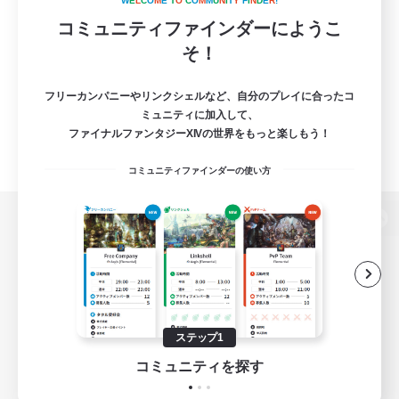
W
E
L
C
O
M
E
T
O
C
O
M
M
U
N
I
T
Y
F
I
N
D
E
R
!
コミュニティファインダーにようこ
そ！
フリーカンパニーやリンクシェルなど、自分のプレイに合ったコ
ミュニティに加入して、
ファイナルファンタジーXIVの世界をもっと楽しもう！
コミュニティファインダーの使い方
パソコン版へ
関連商品
e-STOREで購入
ステップ1
ゲームダウンロード
コミュニティを探す