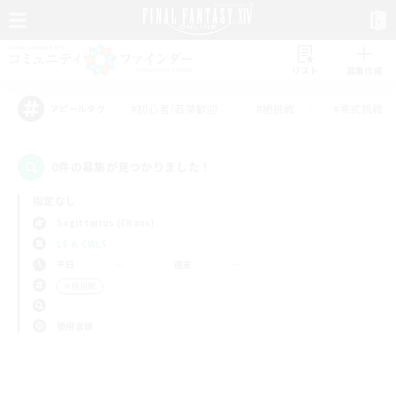
リスト
募集作成
#初心者/若葉歓迎
#絶挑戦
#零式挑戦
アピールタグ
0件の募集が見つかりました！
指定なし
Sagittarius (Chaos)
LS & CWLS
平日
週末
＃極挑戦
使用言語