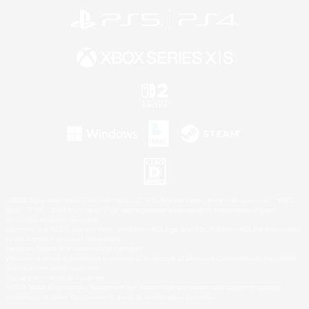
©2026 Sony Interactive Entertainment LLC."PlayStation Family Mark", "PlayStation", "PS5
logo", "PS5", "PS4 logo" and "PS4" are registered trademarks or trademarks of Sony
Interactive Entertainment Inc.
Microsoft, the XBOX Sphere mark, the Series X|S logo and XBOX Series X|S are trademarks
of the Microsoft group of companies.
Nintendo Switch is a trademark of Nintendo.
Windows is either a registered trademark or trademark of Microsoft Corporation in the United
States and/or other countries.
Mac is a trademark of Apple Inc.
©2026 Valve Corporation. Steam and the Steam logo are trademarks and/or registered
trademarks of Valve Corporation in the U.S. and/or other countries.