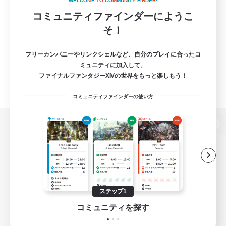
W
E
L
C
O
M
E
T
O
C
O
M
M
U
N
I
T
Y
F
I
N
D
E
R
!
コミュニティファインダーにようこ
そ！
フリーカンパニーやリンクシェルなど、自分のプレイに合ったコ
ミュニティに加入して、
ファイナルファンタジーXIVの世界をもっと楽しもう！
コミュニティファインダーの使い方
パソコン版へ
関連商品
e-STOREで購入
ステップ1
ゲームダウンロード
コミュニティを探す