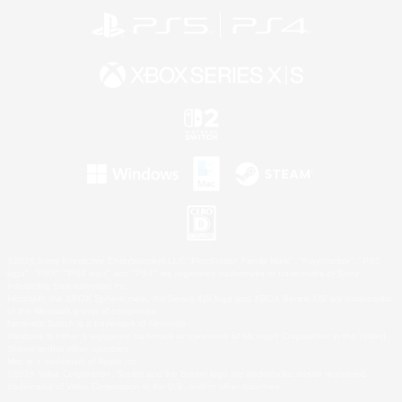
©2026 Sony Interactive Entertainment LLC."PlayStation Family Mark", "PlayStation", "PS5
logo", "PS5", "PS4 logo" and "PS4" are registered trademarks or trademarks of Sony
Interactive Entertainment Inc.
Microsoft, the XBOX Sphere mark, the Series X|S logo and XBOX Series X|S are trademarks
of the Microsoft group of companies.
Nintendo Switch is a trademark of Nintendo.
Windows is either a registered trademark or trademark of Microsoft Corporation in the United
States and/or other countries.
Mac is a trademark of Apple Inc.
©2026 Valve Corporation. Steam and the Steam logo are trademarks and/or registered
trademarks of Valve Corporation in the U.S. and/or other countries.