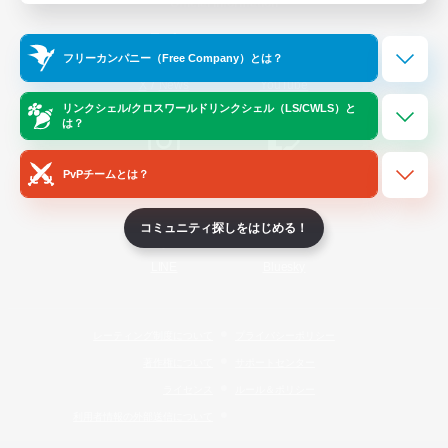
Official Information
フリーカンパニー（Free Company）とは？
/
X
News
YouTube
リンクシェル/クロスワールドリンクシェル（LS/CWLS）と
は？
PvPチームとは？
Instagram
Twitch
コミュニティ探しをはじめる！
LINE
Bluesky
レーティング制度について
プライバシーポリシー
著作権について
サポートセンター
ライセンス
ルール＆ポリシー
利用者情報の外部送信について