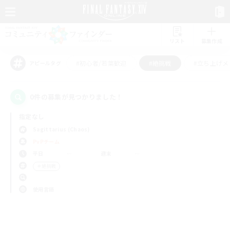
リスト
募集作成
#初心者/若葉歓迎
#絶挑戦
#立ち上げメ
アピールタグ
0件の募集が見つかりました！
指定なし
Sagittarius (Chaos)
PvPチーム
平日
週末
＃絶挑戦
使用言語