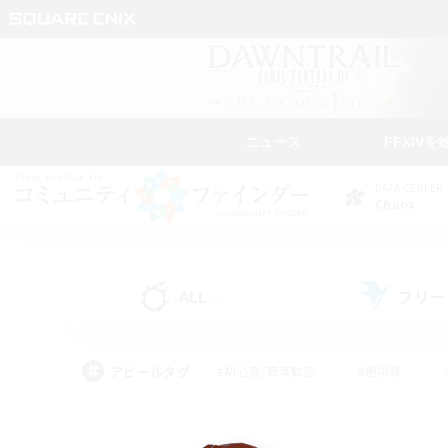
ニュース
FFXIVを
DATA CENTER
Chaos
ALL
フリー
(0)
アピールタグ
#初心者/若葉歓迎
#絶挑戦
#なんでも楽しむ
#学生中心
#モブハント
#レベリング
#クリア目指し