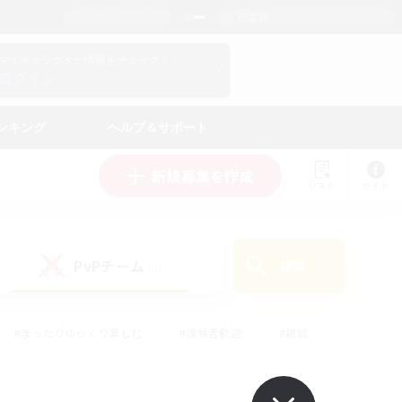
日本語
マイキャラクター情報をチェック！
ログイン
ンキング
ヘルプ＆サポート
新規募集を作成
リスト
ガイド
PvPチーム
検索
(0)
#まったりゆっくり楽しむ
#復帰者歓迎
#雑談
心
#演奏
#トレジャーハント
#ハウジング
）
#プレイヤー主催イベント