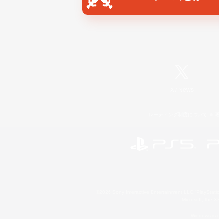
X
/
News
レーティング制度について
©2026 Sony Interactive Entertainment LLC."PlayStation
Microsoft, the 
Windows is e