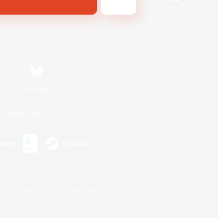
Bluesky
利用者情報の外部送信について
s or trademarks of Sony Interactive Entertainment Inc.
up of companies.
er countries.