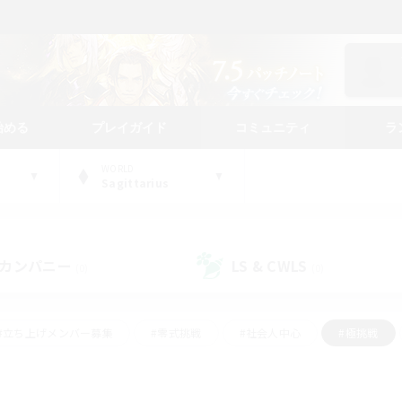
始める
プレイガイド
コミュニティ
ラ
WORLD
Sagittarius
カンパニー
LS & CWLS
(0)
(0)
#立ち上げメンバー募集
#零式挑戦
#社会人中心
#極挑戦
#体験歓迎
#ロールプレイ
#ギャザラー中心
#クラフター中
て頑張る
#スクリーンショット撮影
#ミラプリ（ミラージュプリズム