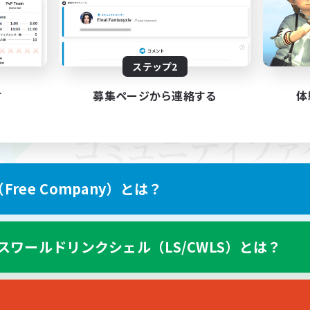
ステップ2
す
募集ページから連絡する
体
ree Company）とは？
スワールドリンクシェル（LS/CWLS）とは？
スマートフォン版へ