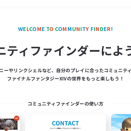
＃極挑戦
使用言語
W
E
L
C
O
M
E
T
O
C
O
M
M
U
N
I
T
Y
F
I
N
D
E
R
!
ニティファインダーによ
ニーやリンクシェルなど、自分のプレイに合ったコミュニテ
ファイナルファンタジーXIVの世界をもっと楽しもう！
募集数 0件
集が見つかりませんでし
コミュニティファインダーの使い方
条件を変えて検索してみるでっす！