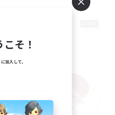
変更
うこそ！
ィに加入して、
た。