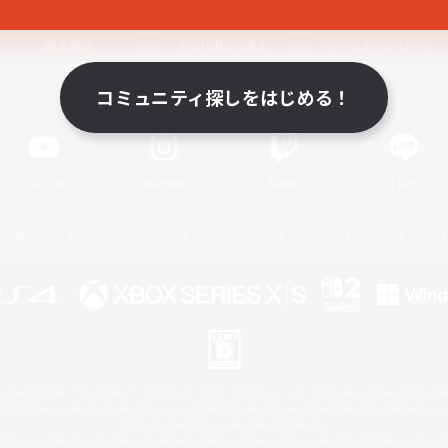
関連商品
e-STOREで購入
ゲームダウンロード
コミュニティ探しをはじめる！
Official Information
YouTube
Instagram
Twitch
LINE
著作権について
プライバシーポリシー
サポートセンター
ライセンス
ルール＆ポリシー
 Family Mark", "PlayStation", "PS5 logo", "PS5", "PS4 logo" and "PS4" are registered trademark
XBOX Sphere mark, the Series X|S logo and XBOX Series X|S are trademarks of the Microsoft gro
Nintendo Switch is a trademark of Nintendo.
ither a registered trademark or trademark of Microsoft Corporation in the United States and/or oth