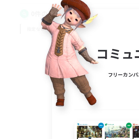
0件の募集が見つかりました！
指定なし
平日
週末
コミュ
フリーカンパ
募