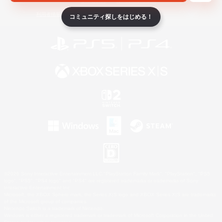
ライセンス
ルール＆ポリシー
利用者情報の外部送信について
コミュニティ探しをはじめる！
©2026 Sony Interactive Entertainment LLC."PlayStation Family Mark", "PlayStation", "PS5
logo", "PS5", "PS4 logo" and "PS4" are registered trademarks or trademarks of Sony
Interactive Entertainment Inc.
Microsoft, the XBOX Sphere mark, the Series X|S logo and XBOX Series X|S are trademarks
of the Microsoft group of companies.
Nintendo Switch is a trademark of Nintendo.
Windows is either a registered trademark or trademark of Microsoft Corporation in the United