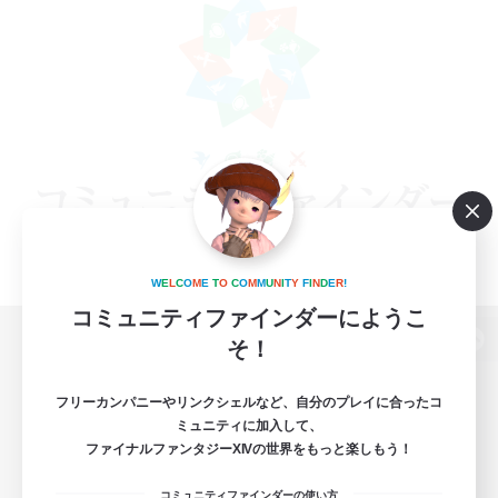
W
E
L
C
O
M
E
T
O
C
O
M
M
U
N
I
T
Y
F
I
N
D
E
R
!
コミュニティファインダーにようこ
そ！
パソコン版へ
フリーカンパニーやリンクシェルなど、自分のプレイに合ったコ
ミュニティに加入して、
ファイナルファンタジーXIVの世界をもっと楽しもう！
関連商品
e-STOREで購入
コミュニティファインダーの使い方