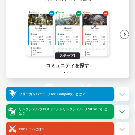
ゲームダウンロード
Official Information
/
X
News
YouTube
ステップ1
コミュニティを探す
Instagram
Twitch
フリーカンパニー（Free Company）とは？
LINE
Bluesky
リンクシェル/クロスワールドリンクシェル（LS/CWLS）と
は？
レーティング制度について
プライバシーポリシー
著作権について
サポートセンター
PvPチームとは？