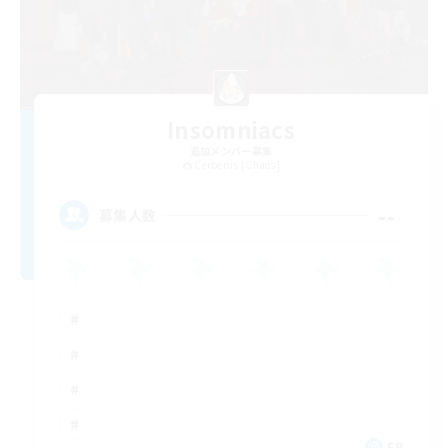
Insomniacs
追加メンバー募集
Cerberus [Chaos]
--
募集人数
FR