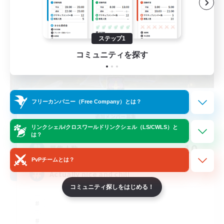
ステップ1
コミュニティを探す
Kupo Corp
フリーカンパニー（Free Company）とは？
追加メンバー募集
Cerberus [Chaos]
リンクシェル/クロスワールドリンクシェル（LS/CWLS）と
は？
10
募集人数
PvPチームとは？
Actually nice and chill
コミュニティ探しをはじめる！