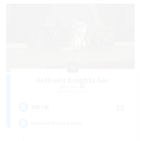
Aetheris Knights Ger
追加メンバー募集
Cerberus [Chaos]
25
募集人数
Deutsch Discord aktiv