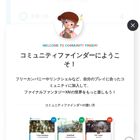
Cerberus [Chaos]
4
募集人数
Russian
W
E
L
C
O
M
E
T
O
C
O
M
M
U
N
I
T
Y
F
I
N
D
E
R
!
コミュニティファインダーにようこ
そ！
フリーカンパニーやリンクシェルなど、自分のプレイに合ったコ
ミュニティに加入して、
EN
ファイナルファンタジーXIVの世界をもっと楽しもう！
詳細を見る
コミュニティファインダーの使い方
募集期間: 2026/08/31 まで
フリーカンパニー
NEW