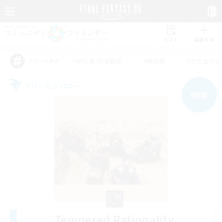
リスト
募集作成
#初心者/若葉歓迎
#絶挑戦
#立ち上げメ
アピールタグ
フリーカンパニー
NEW
Tempered Rationality