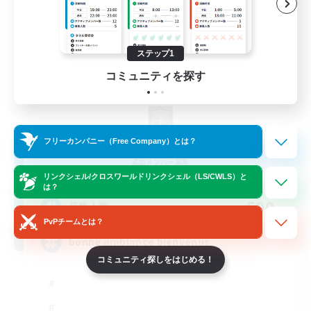
ステップ1
コミュニティを探す
X_AVALANCHE_X
フリーカンパニー（Free Company）とは？
追加メンバー募集
Cerberus [Chaos]
リンクシェル/クロスワールドリンクシェル（LS/CWLS）と
は？
500
募集人数
PvPチームとは？
bonne ambiance bienvenus
コミュニティ探しをはじめる！