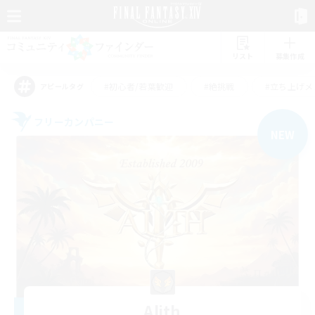
リスト
募集作成
#初心者/若葉歓迎
#絶挑戦
#立ち上げメ
アピールタグ
フリーカンパニー
NEW
Alith