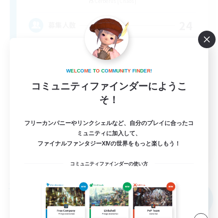
Cerberus [Chaos]
24
募集人数
À ton rythme
W
E
L
C
O
M
E
T
O
C
O
M
M
U
N
I
T
Y
F
I
N
D
E
R
!
コミュニティファインダーにようこ
そ！
フリーカンパニーやリンクシェルなど、自分のプレイに合ったコ
ミュニティに加入して、
FR
ファイナルファンタジーXIVの世界をもっと楽しもう！
詳細を見る
コミュニティファインダーの使い方
募集期間: 2026/09/02 まで
フリーカンパニー
NEW