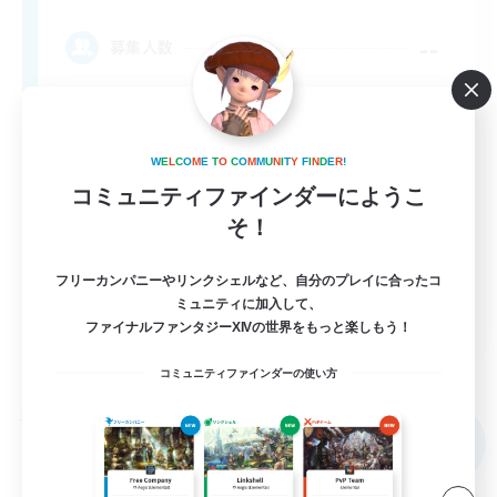
--
募集人数
Welcome
W
E
L
C
O
M
E
T
O
C
O
M
M
U
N
I
T
Y
F
I
N
D
E
R
!
コミュニティファインダーにようこ
そ！
フリーカンパニーやリンクシェルなど、自分のプレイに合ったコ
ミュニティに加入して、
EN
ファイナルファンタジーXIVの世界をもっと楽しもう！
詳細を見る
募集期間: 2026/09/06 まで
コミュニティファインダーの使い方
フリーカンパニー
NEW