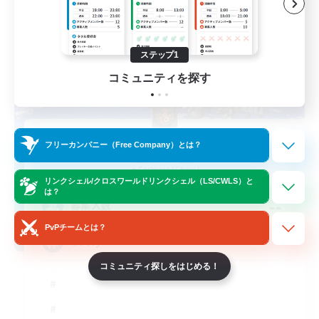
ステップ1
コミュニティを探す
Alcamoth
フリーカンパニー（Free Company）とは？
追加メンバー募集
Cerberus [Chaos]
リンクシェル/クロスワールドリンクシェル（LS/CWLS）と
は？
--
募集人数
PvPチームとは？
Goofy
コミュニティ探しをはじめる！