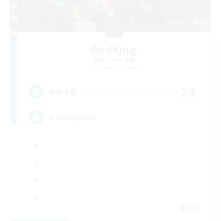
RedKing
追加メンバー募集
Cerberus [Chaos]
24
募集人数
À ton rythme
FR