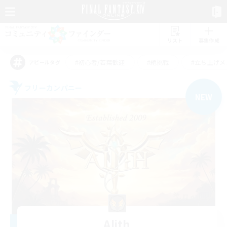
リスト
募集作成
#初心者/若葉歓迎
#絶挑戦
#立ち上げメ
アピールタグ
フリーカンパニー
NEW
Alith