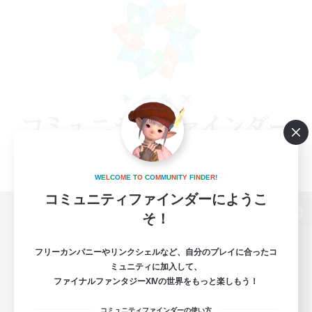
W
E
L
C
O
M
E
T
O
C
O
M
M
U
N
I
T
Y
F
I
N
D
E
R
!
コミュニティファインダーにようこ
そ！
パソコン版へ
フリーカンパニーやリンクシェルなど、自分のプレイに合ったコ
ミュニティに加入して、
ファイナルファンタジーXIVの世界をもっと楽しもう！
関連商品
e-STOREで購入
コミュニティファインダーの使い方