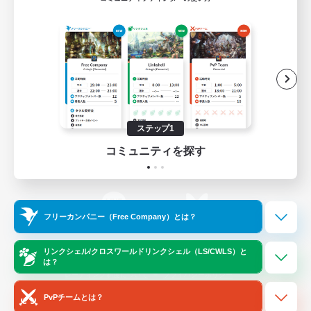
ゲームダウンロード
Official Information
/
X
News
YouTube
ステップ1
コミュニティを探す
Instagram
Twitch
フリーカンパニー（Free Company）とは？
LINE
Bluesky
リンクシェル/クロスワールドリンクシェル（LS/CWLS）と
は？
レーティング制度について
プライバシーポリシー
著作権について
サポートセンター
PvPチームとは？