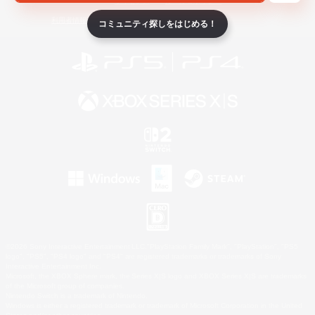
ライセンス
ルール＆ポリシー
利用者情報の外部送信について
コミュニティ探しをはじめる！
©2026 Sony Interactive Entertainment LLC."PlayStation Family Mark", "PlayStation", "PS5
logo", "PS5", "PS4 logo" and "PS4" are registered trademarks or trademarks of Sony
Interactive Entertainment Inc.
Microsoft, the XBOX Sphere mark, the Series X|S logo and XBOX Series X|S are trademarks
of the Microsoft group of companies.
Nintendo Switch is a trademark of Nintendo.
Windows is either a registered trademark or trademark of Microsoft Corporation in the United