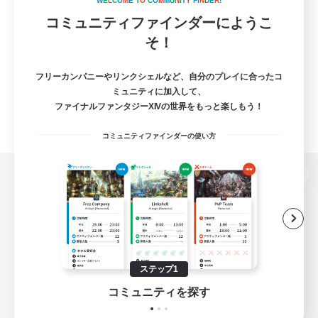
W
E
L
C
O
M
E
T
O
C
O
M
M
U
N
I
T
Y
F
I
N
D
E
R
!
コミュニティファインダーにようこ
そ！
フリーカンパニーやリンクシェルなど、自分のプレイに合ったコ
ミュニティに加入して、
ファイナルファンタジーXIVの世界をもっと楽しもう！
コミュニティファインダーの使い方
パソコン版へ
関連商品
e-STOREで購入
ステップ1
ゲームダウンロード
コミュニティを探す