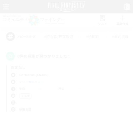
リスト
募集作成
#初心者/若葉歓迎
#絶挑戦
#零式挑戦
アピールタグ
0件の募集が見つかりました！
指定なし
Cerberus (Chaos)
フリーカンパニー
平日
週末
＃演奏
使用言語