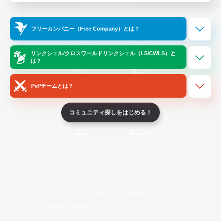
Official Information
フリーカンパニー（Free Company）とは？
/
X
News
YouTube
リンクシェル/クロスワールドリンクシェル（LS/CWLS）と
は？
PvPチームとは？
Instagram
Twitch
コミュニティ探しをはじめる！
LINE
Bluesky
レーティング制度について
プライバシーポリシー
著作権について
サポートセンター
ライセンス
ルール＆ポリシー
利用者情報の外部送信について