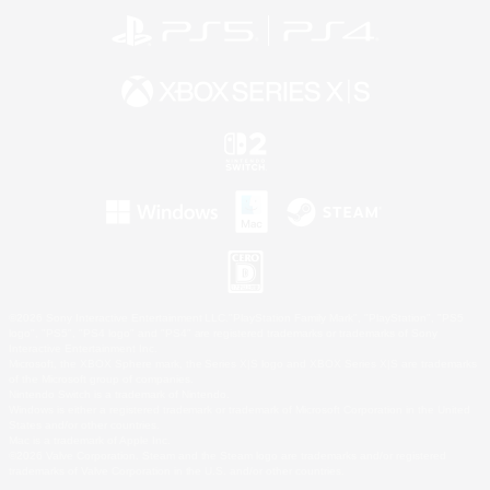
©2026 Sony Interactive Entertainment LLC."PlayStation Family Mark", "PlayStation", "PS5
logo", "PS5", "PS4 logo" and "PS4" are registered trademarks or trademarks of Sony
Interactive Entertainment Inc.
Microsoft, the XBOX Sphere mark, the Series X|S logo and XBOX Series X|S are trademarks
of the Microsoft group of companies.
Nintendo Switch is a trademark of Nintendo.
Windows is either a registered trademark or trademark of Microsoft Corporation in the United
States and/or other countries.
Mac is a trademark of Apple Inc.
©2026 Valve Corporation. Steam and the Steam logo are trademarks and/or registered
trademarks of Valve Corporation in the U.S. and/or other countries.