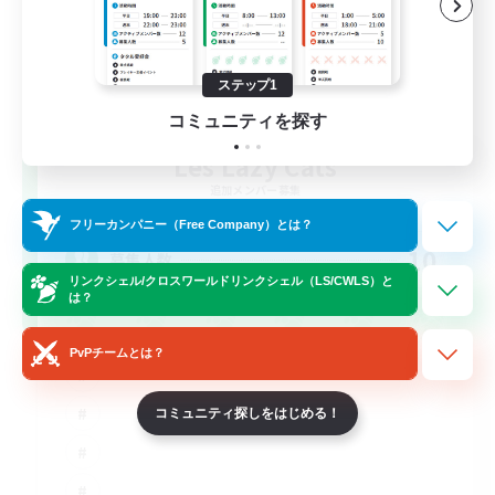
ステップ1
コミュニティを探す
Les Lazy Cats
追加メンバー募集
Chaos
フリーカンパニー（Free Company）とは？
10
募集人数
リンクシェル/クロスワールドリンクシェル（LS/CWLS）と
は？
PvPチームとは？
コミュニティ探しをはじめる！