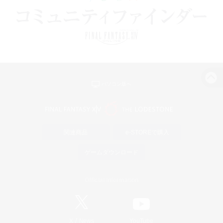
パソコン版へ
関連商品
e-STOREで購入
ゲームダウンロード
Official Information
/
X
News
YouTube