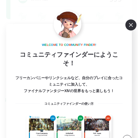
W
E
L
C
O
M
E
T
O
C
O
M
M
U
N
I
T
Y
F
I
N
D
E
R
!
コミュニティファインダーにようこ
そ！
FR
フリーカンパニーやリンクシェルなど、自分のプレイに合ったコ
詳細を見る
ミュニティに加入して、
募集期間: 2026/08/31 まで
ファイナルファンタジーXIVの世界をもっと楽しもう！
クロスワールドリンクシェル
コミュニティファインダーの使い方