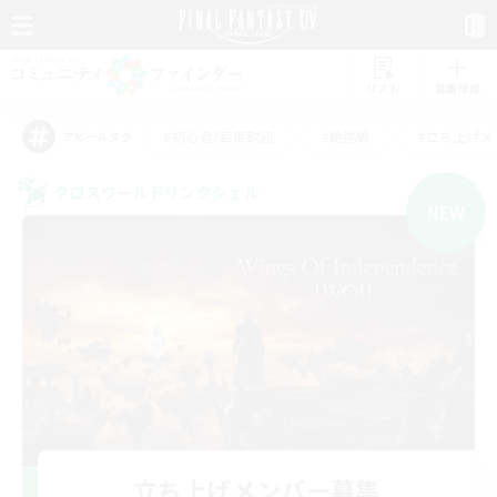
リスト
募集作成
#初心者/若葉歓迎
#絶挑戦
#立ち上げメ
アピールタグ
クロスワールドリンクシェル
NEW
立ち上げメンバー募集