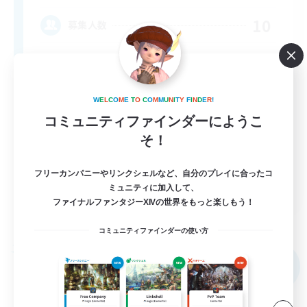
10
募集人数
W
E
L
C
O
M
E
T
O
C
O
M
M
U
N
I
T
Y
F
I
N
D
E
R
!
コミュニティファインダーにようこ
そ！
フリーカンパニーやリンクシェルなど、自分のプレイに合ったコ
FR
ミュニティに加入して、
ファイナルファンタジーXIVの世界をもっと楽しもう！
詳細を見る
募集期間: 2026/09/04 まで
コミュニティファインダーの使い方
フリーカンパニー
NEW