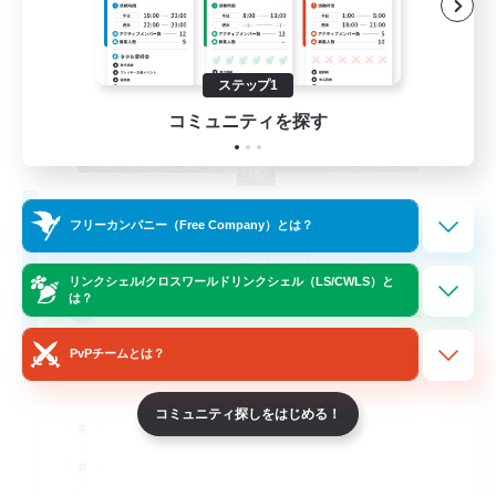
ステップ1
コミュニティを探す
Omae wa mo shindeiru
フリーカンパニー（Free Company）とは？
追加メンバー募集
Spriggan [Chaos]
リンクシェル/クロスワールドリンクシェル（LS/CWLS）と
420
は？
募集人数
PvPチームとは？
LGBTQ+ Friendly
コミュニティ探しをはじめる！