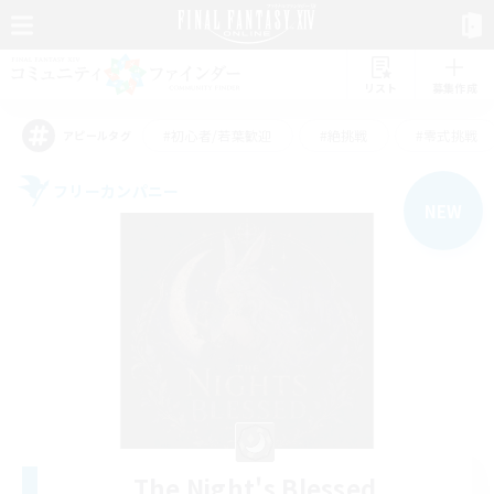
リスト
募集作成
#初心者/若葉歓迎
#絶挑戦
#零式挑戦
アピールタグ
フリーカンパニー
NEW
The Night's Blessed