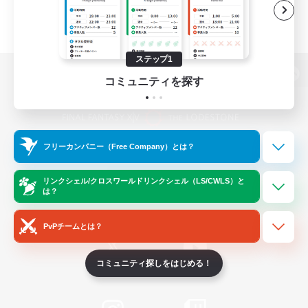
ステップ1
コミュニティを探す
パソコン版へ
フリーカンパニー（Free Company）とは？
関連商品
e-STOREで購入
ゲームダウンロード
リンクシェル/クロスワールドリンクシェル（LS/CWLS）と
は？
Official Information
PvPチームとは？
コミュニティ探しをはじめる！
/
X
News
YouTube