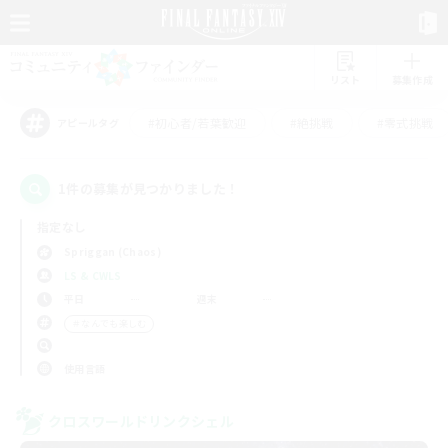
リスト
募集作成
#初心者/若葉歓迎
#絶挑戦
#零式挑戦
アピールタグ
1件の募集が見つかりました！
指定なし
Spriggan (Chaos)
LS & CWLS
平日
週末
＃なんでも楽しむ
使用言語
クロスワールドリンクシェル