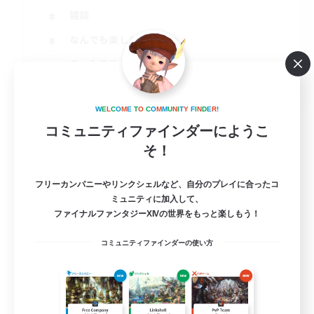
雑談
なんでも楽しむ
まったりゆっくり楽しむ
JA
詳細を見る
W
E
L
C
O
M
E
T
O
C
O
M
M
U
N
I
T
Y
F
I
N
D
E
R
!
募集期間: 2026/08/16 まで
コミュニティファインダーにようこ
そ！
フリーカンパニーやリンクシェルなど、自分のプレイに合ったコ
ミュニティに加入して、
ファイナルファンタジーXIVの世界をもっと楽しもう！
コミュニティファインダーの使い方