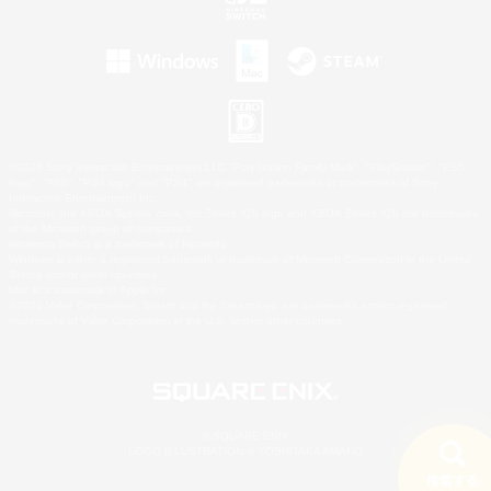
©2026 Sony Interactive Entertainment LLC."PlayStation Family Mark", "PlayStation", "PS5
logo", "PS5", "PS4 logo" and "PS4" are registered trademarks or trademarks of Sony
Interactive Entertainment Inc.
Microsoft, the XBOX Sphere mark, the Series X|S logo and XBOX Series X|S are trademarks
of the Microsoft group of companies.
Nintendo Switch is a trademark of Nintendo.
Windows is either a registered trademark or trademark of Microsoft Corporation in the United
States and/or other countries.
Mac is a trademark of Apple Inc.
©2026 Valve Corporation. Steam and the Steam logo are trademarks and/or registered
trademarks of Valve Corporation in the U.S. and/or other countries.
© SQUARE ENIX
LOGO ILLUSTRATION:© YOSHITAKA AMANO
検索する