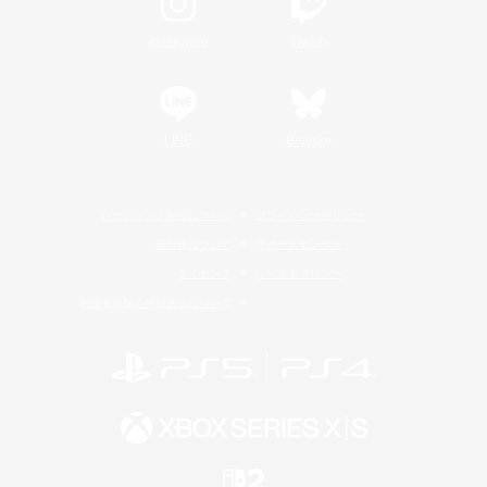
Instagram
Twitch
LINE
Bluesky
レーティング制度について
プライバシーポリシー
著作権について
サポートセンター
ライセンス
ルール＆ポリシー
利用者情報の外部送信について