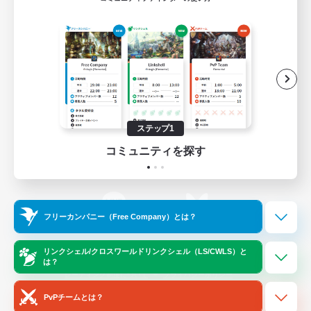
ゲームダウンロード
Official Information
/
X
News
YouTube
ステップ1
コミュニティを探す
Instagram
Twitch
フリーカンパニー（Free Company）とは？
LINE
Bluesky
リンクシェル/クロスワールドリンクシェル（LS/CWLS）と
は？
レーティング制度について
プライバシーポリシー
著作権について
サポートセンター
PvPチームとは？