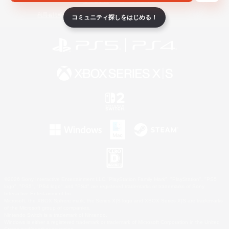
ライセンス
ルール＆ポリシー
利用者情報の外部送信について
コミュニティ探しをはじめる！
©2026 Sony Interactive Entertainment LLC."PlayStation Family Mark", "PlayStation", "PS5
logo", "PS5", "PS4 logo" and "PS4" are registered trademarks or trademarks of Sony
Interactive Entertainment Inc.
Microsoft, the XBOX Sphere mark, the Series X|S logo and XBOX Series X|S are trademarks
of the Microsoft group of companies.
Nintendo Switch is a trademark of Nintendo.
Windows is either a registered trademark or trademark of Microsoft Corporation in the United