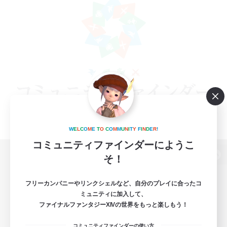
W
E
L
C
O
M
E
T
O
C
O
M
M
U
N
I
T
Y
F
I
N
D
E
R
!
コミュニティファインダーにようこ
そ！
パソコン版へ
フリーカンパニーやリンクシェルなど、自分のプレイに合ったコ
ミュニティに加入して、
ファイナルファンタジーXIVの世界をもっと楽しもう！
関連商品
e-STOREで購入
コミュニティファインダーの使い方