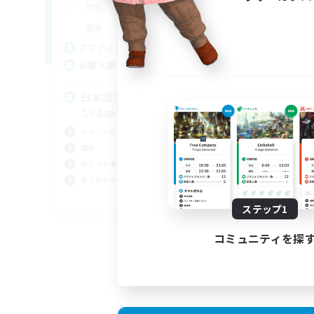
18:00
23:00
平日
18:00
23:00
週末
10
アクティブメンバー数
64
募集人数
日本語コミュニケーショ
ン/Japanese
レベリング
雑談
なんでも楽しむ
まったりゆっくり楽しむ
JA
ステップ1
募集期間: 2026/09/06 まで
コミュニティを探