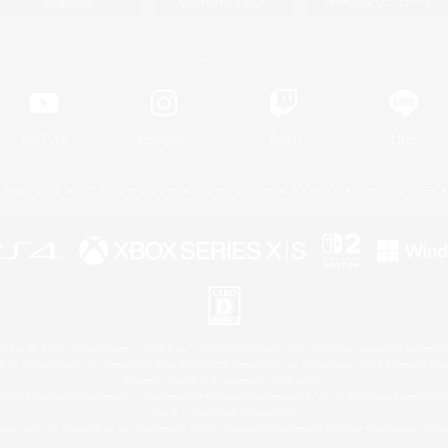
関連商品
e-STOREで購入
ゲームダウンロード
Official Information
YouTube
Instagram
Twitch
LINE
著作権について
プライバシーポリシー
サポートセンター
ライセンス
ルール＆ポリシー
 Family Mark", "PlayStation", "PS5 logo", "PS5", "PS4 logo" and "PS4" are registered trademark
XBOX Sphere mark, the Series X|S logo and XBOX Series X|S are trademarks of the Microsoft gro
Nintendo Switch is a trademark of Nintendo.
ither a registered trademark or trademark of Microsoft Corporation in the United States and/or oth
Mac is a trademark of Apple Inc.
eam and the Steam logo are trademarks and/or registered trademarks of Valve Corporation in the 