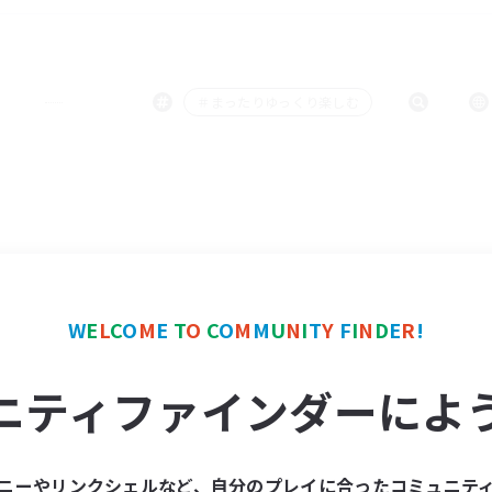
＃まったりゆっくり楽しむ
W
E
L
C
O
M
E
T
O
C
O
M
M
U
N
I
T
Y
F
I
N
D
E
R
!
ニティファインダーによ
ニーやリンクシェルなど、自分のプレイに合ったコミュニテ