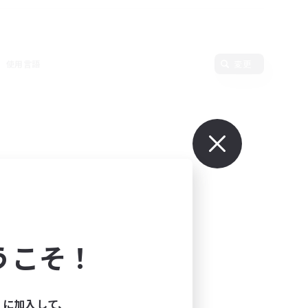
使用言語
変更
うこそ！
ィに加入して、