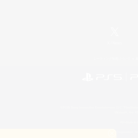
X
/
News
レーティング制度について
©2026 Sony Interactive Entertainment LLC."PlayStation
Microsoft, the 
Windows is e
©2026 Valve Corporation. St