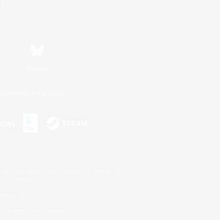
Bluesky
利用者情報の外部送信について
s or trademarks of Sony Interactive Entertainment Inc.
up of companies.
er countries.
U.S. and/or other countries.