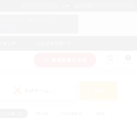
日本語
マイキャラクター情報をチェック！
ログイン
ンキング
ヘルプ＆サポート
新規募集を作成
リスト
ガイド
PvPチーム
検索
(0)
ゆっくり楽しむ
#極挑戦
#復帰者歓迎
#雑談
#ハウジング
#トレジャーハント
#レベリング
#プレイヤー主催イベント