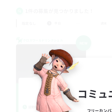
1件の募集が見つかりました！
指定なし
平日
週末
クロスワールドリンクシェル
NEW
JPGo!
コミュ
追加メンバー募集
Chaos
活動時間
フリーカンパ