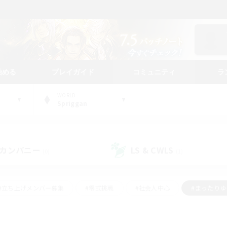
始める
プレイガイド
コミュニティ
ラ
WORLD
Spriggan
カンパニー
LS & CWLS
(0)
(1)
#立ち上げメンバー募集
#零式挑戦
#社会人中心
#まったり
体験歓迎
#クラフター中心
#ロールプレイ
#ギャザラー中心
ージュプリズム）
#スクリーンショット撮影
#クリア目指して頑張る