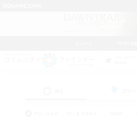
ニュース
FFXIVを
DATA CENTER
Chaos
ALL
フリー
(1)
アピールタグ
#初心者/若葉歓迎
#絶挑戦
#学生中心
#なんでも楽しむ
#モブハント
#
#演奏
#ミラプリ（ミラ