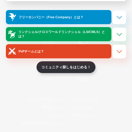
Official Information
フリーカンパニー（Free Company）とは？
/
X
News
YouTube
リンクシェル/クロスワールドリンクシェル（LS/CWLS）と
は？
PvPチームとは？
Instagram
Twitch
コミュニティ探しをはじめる！
LINE
Bluesky
レーティング制度について
プライバシーポリシー
著作権について
サポートセンター
ライセンス
ルール＆ポリシー
利用者情報の外部送信について