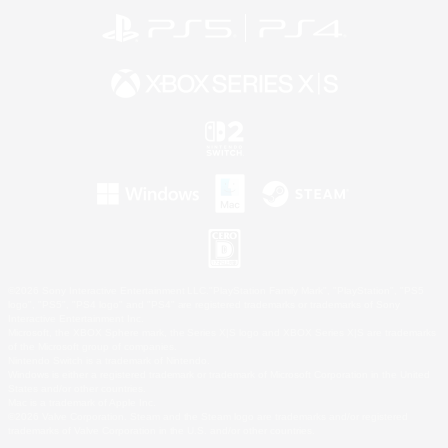
©2026 Sony Interactive Entertainment LLC."PlayStation Family Mark", "PlayStation", "PS5
logo", "PS5", "PS4 logo" and "PS4" are registered trademarks or trademarks of Sony
Interactive Entertainment Inc.
Microsoft, the XBOX Sphere mark, the Series X|S logo and XBOX Series X|S are trademarks
of the Microsoft group of companies.
Nintendo Switch is a trademark of Nintendo.
Windows is either a registered trademark or trademark of Microsoft Corporation in the United
States and/or other countries.
Mac is a trademark of Apple Inc.
©2026 Valve Corporation. Steam and the Steam logo are trademarks and/or registered
trademarks of Valve Corporation in the U.S. and/or other countries.