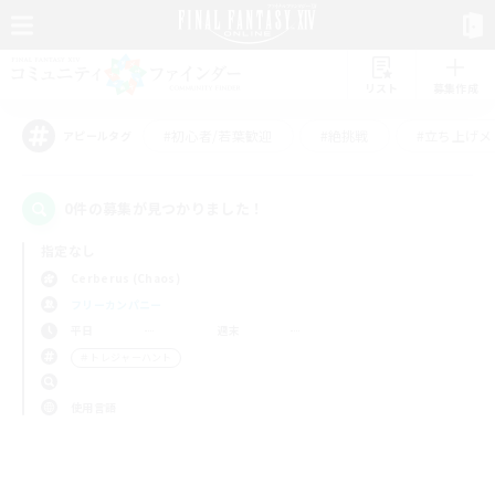
リスト
募集作成
#初心者/若葉歓迎
#絶挑戦
#立ち上げメ
アピールタグ
0件の募集が見つかりました！
指定なし
Cerberus (Chaos)
フリーカンパニー
平日
週末
＃トレジャーハント
使用言語