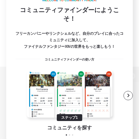
W
E
L
C
O
M
E
T
O
C
O
M
M
U
N
I
T
Y
F
I
N
D
E
R
!
コミュニティファインダーにようこ
そ！
フリーカンパニーやリンクシェルなど、自分のプレイに合ったコ
ミュニティに加入して、
ファイナルファンタジーXIVの世界をもっと楽しもう！
コミュニティファインダーの使い方
パソコン版へ
関連商品
e-STOREで購入
ステップ1
ゲームダウンロード
コミュニティを探す