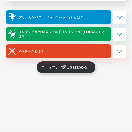
Official Information
フリーカンパニー（Free Company）とは？
/
X
News
YouTube
リンクシェル/クロスワールドリンクシェル（LS/CWLS）と
は？
PvPチームとは？
Instagram
Twitch
コミュニティ探しをはじめる！
LINE
Bluesky
レーティング制度について
プライバシーポリシー
著作権について
サポートセンター
ライセンス
ルール＆ポリシー
利用者情報の外部送信について