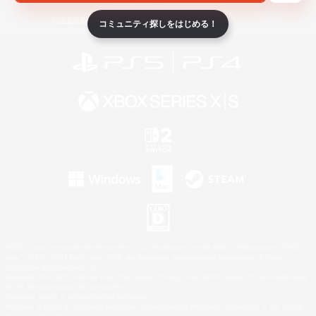
ライセンス
ルール＆ポリシー
利用者情報の外部送信について
コミュニティ探しをはじめる！
©2026 Sony Interactive Entertainment LLC."PlayStation Family Mark", "PlayStation", "PS5
logo", "PS5", "PS4 logo" and "PS4" are registered trademarks or trademarks of Sony
Interactive Entertainment Inc.
Microsoft, the XBOX Sphere mark, the Series X|S logo and XBOX Series X|S are trademarks
of the Microsoft group of companies.
Nintendo Switch is a trademark of Nintendo.
Windows is either a registered trademark or trademark of Microsoft Corporation in the United