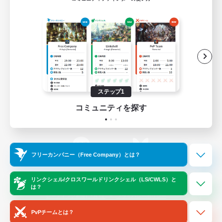
ゲームダウンロード
Official Information
/
X
News
YouTube
ステップ1
コミュニティを探す
Instagram
Twitch
フリーカンパニー（Free Company）とは？
LINE
Bluesky
リンクシェル/クロスワールドリンクシェル（LS/CWLS）と
は？
レーティング制度について
プライバシーポリシー
著作権について
サポートセンター
PvPチームとは？