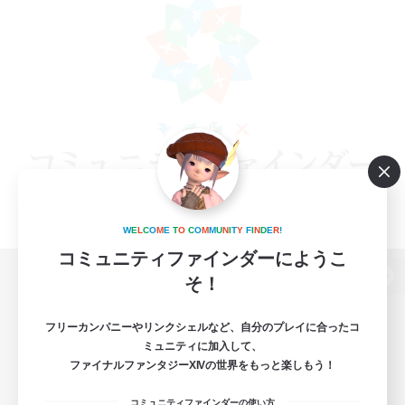
W
E
L
C
O
M
E
T
O
C
O
M
M
U
N
I
T
Y
F
I
N
D
E
R
!
コミュニティファインダーにようこ
そ！
パソコン版へ
フリーカンパニーやリンクシェルなど、自分のプレイに合ったコ
ミュニティに加入して、
ファイナルファンタジーXIVの世界をもっと楽しもう！
関連商品
e-STOREで購入
コミュニティファインダーの使い方